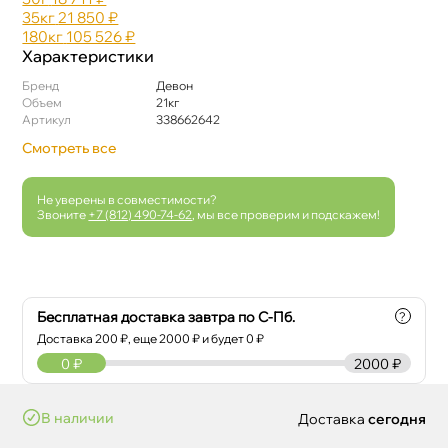
35к
21 850 ₽
180к
105 526 ₽
Характеристики
Бренд
Девон
Объем
21к
Артикул
338662642
Смотреть все
Не уверены в совместимости?
Звоните
+7 (812) 490-74-62
, мы все проверим и подскажем!
Бесплатная доставка завтра по С-Пб.
?
Доставка
200
₽, еще
2000
₽ и будет 0 ₽
0
₽
2000 ₽
наличии
Доставка
сегодня