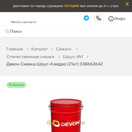
x
Инфо
Масла и запчасти
Девон Смазка Шрус-4 ведро (21кг) 338662642
14 963 ₽
корзину
15 750 ₽
Главная
Катало
Смазки
Отечественные смазки
Шрус-4М
Бесплатная
Сегодня, 08.08 (при заказе от 2000₽)
Девон Смазка Шрус-4 ведро (21кг) 338662642
Срочная за 2 ч – 399 ₽
Сегодня, 08.08
Самовывоз
Сегодня
наличии
Карта
Список