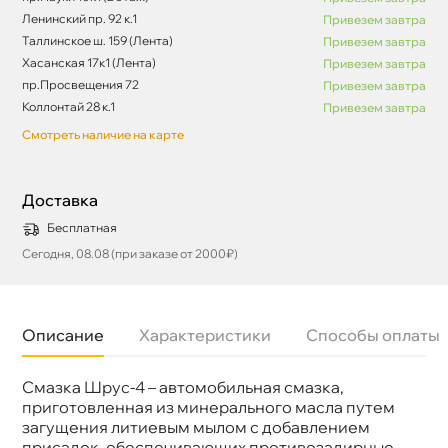
Ленинский пр. 92 к.1
Привезем завтра
Таллинское ш. 159 (Лента)
Привезем завтра
Хасанская 17к1 (Лента)
Привезем завтра
пр.Просвещения 72
Привезем завтра
Коллонтай 28 к.1
Привезем завтра
Смотреть наличие на карте
Доставка
Бесплатная
Сегодня, 08.08 (при заказе от 2000₽)
Описание
Характеристики
Способы оплаты
Смазка Шрус-4 – автомобильная смазка,
Бренд
Девон
Объем
21к
приготовленная из минерального масла путем
Артикул
338662642
загущения литиевым мылом с добавлением
присадок, обеспечивающих противозадирные,