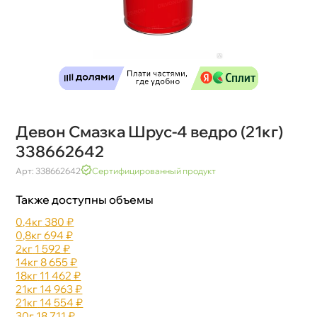
Девон Смазка Шрус-4 ведро (21кг)
338662642
Арт: 338662642
Сертифицированный продукт
Также доступны объемы
0,4к
380 ₽
0,8к
694 ₽
2к
1 592 ₽
14к
8 655 ₽
18к
11 462 ₽
21к
14 963 ₽
21к
14 554 ₽
30
18 711 ₽