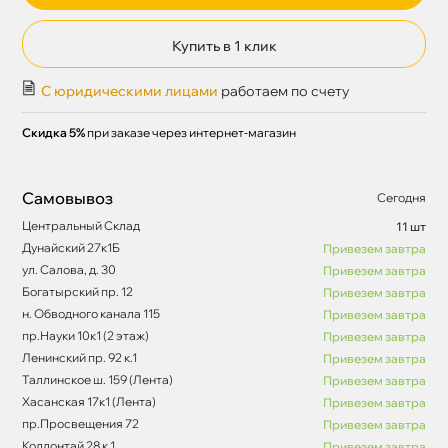
Купить в 1 клик
С юридическими лицами
работаем по счету
Скидка 5%
при заказе через интернет-магазин
Самовывоз
Сегодня
Центральный Склад
11 шт
Дунайский 27к1Б
Привезем завтра
ул. Салова, д. 30
Привезем завтра
Богатырский пр. 12
Привезем завтра
н. Обводного канала 115
Привезем завтра
пр.Науки 10к1 (2 этаж)
Привезем завтра
Ленинский пр. 92 к.1
Привезем завтра
Таллинское ш. 159 (Лента)
Привезем завтра
Хасанская 17к1 (Лента)
Привезем завтра
пр.Просвещения 72
Привезем завтра
Коллонтай 28 к.1
Привезем завтра