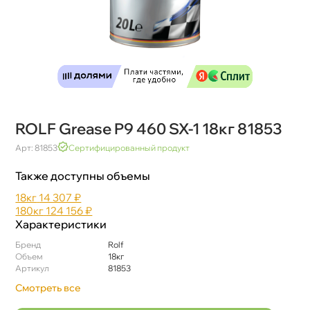
ROLF Grease P9 460 SX-1 18кг 81853
Арт: 81853
Сертифицированный продукт
Также доступны объемы
18к
14 307 ₽
180к
124 156 ₽
Характеристики
Бренд
Rolf
Объем
18к
Артикул
81853
Смотреть все