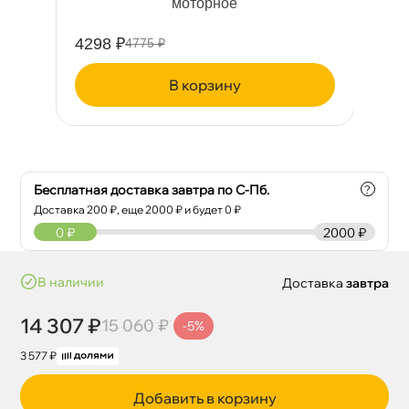
моторное
4298 ₽
43
4775 ₽
корзину
Бесплатная доставка завтра по С-Пб.
?
Доставка
200
₽, еще
2000
₽ и будет 0 ₽
0
₽
2000 ₽
наличии
Доставка
завтра
14 307 ₽
15 060 ₽
-5%
3 577 ₽
Добавить в корзину