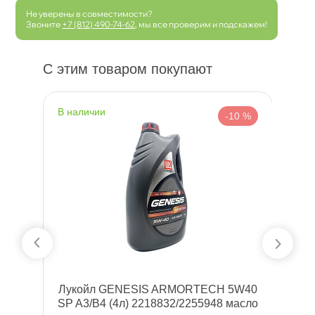
Не уверены в совместимости?
Звоните
+7 (812) 490-74-62
, мы все проверим и подскажем!
С этим товаром покупают
наличии
н
 %
-10 %
л,
Лукойл GENESIS ARMORTECH 5W40
Ч
SP A3/B4 (4л) 2218832/2255948 масло