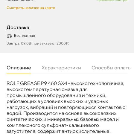
Смотреть наличие на карте
Доставка
Бесплатная
Завтра, 09.08 (при заказе от 2000₽)
Описание
Характеристики
Способы оплаты
ROLF GREASE P9 460 SX-1 - высокотехнологичная,
Бренд
Rolf
Объем
18к
ысокотемпературная смазка для
Артикул
81853
промышленного оборудования и техники,
работающих в условиях высоких и ударных
нагрузок, вибраций и повторяющихся контактов с
одой. Производится на основе высоковязких
синтетических и минеральных базовых масел и
комплексного сульфонат- кальциевого
загустителя, содержит антиокислительные,