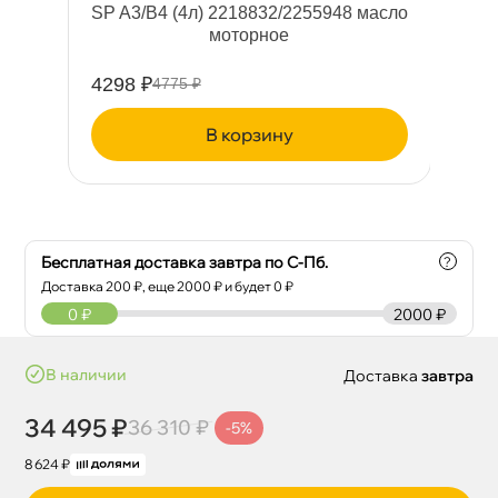
SP A3/B4 (4л) 2218832/2255948 масло
моторное
4298 ₽
10
4775 ₽
корзину
Бесплатная доставка завтра по С-Пб.
?
Доставка
200
₽, еще
2000
₽ и будет 0 ₽
0
₽
2000 ₽
наличии
Доставка
завтра
34 495 ₽
36 310 ₽
-5%
8 624 ₽