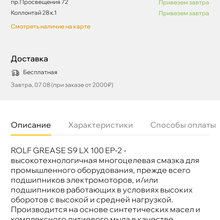
пр.Просвещения 72
Привезем завтра
Коллонтай 28 к.1
Привезем завтра
Смотреть наличие на карте
Доставка
Бесплатная
Завтра, 07.08 (при заказе от 2000₽)
Описание
Характеристики
Способы оплаты
ROLF GREASE S9 LX 100 EP-2 -
Бренд
Rolf
Объем
18к
ысокотехнологичная многоцелевая смазка для
Артикул
667102
промышленного оборудования, прежде всего
подшипников электромоторов, и/или
подшипников работающих в условиях высоких
оборотов с высокой и средней нагрузкой.
Производится на основе синтетических масел и
комплексного литиевого мыла в качестве