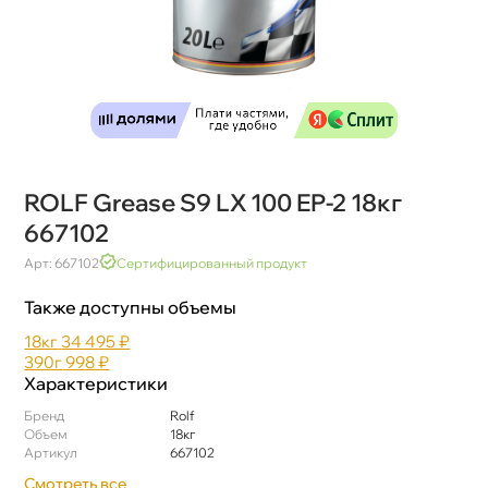
ROLF Grease S9 LX 100 EP-2 18к
667102
Арт: 667102
Сертифицированный продукт
Также доступны объемы
18к
34 495 ₽
390
998 ₽
Характеристики
Бренд
Rolf
Объем
18к
Артикул
667102
Смотреть все