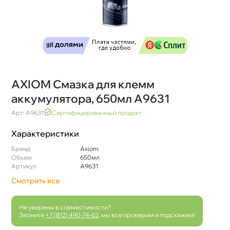
AXIOM Смазка для клемм
аккумулятора, 650мл A9631
Арт: A9631
Сертифицированный продукт
Характеристики
Бренд
Axiom
Объем
650мл
Артикул
A9631
Смотреть все
Не уверены в совместимости?
Звоните
+7 (812) 490-74-62
, мы все проверим и подскажем!