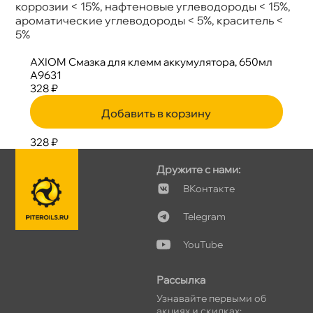
коррозии < 15%, нафтеновые углеводороды < 15%,
ароматические углеводороды < 5%, краситель <
5%
AXIOM Смазка для клемм аккумулятора, 650мл
A9631
328 ₽
Добавить в корзину
328 ₽
Дружите с нами:
Контакте
Telegram
YouTube
Рассылка
Узнавайте первыми о
акциях и скидках: