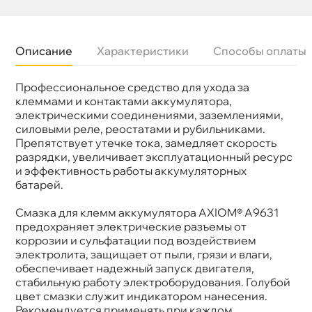
Описание
Характеристики
Способы оплаты
Профессиональное средство для ухода за
Бренд
Axiom
Объем
650мл
клеммами и контактами аккумулятора,
Артикул
A9631
электрическими соединениями, заземлениями,
силовыми реле, реостатами и рубильниками.
Препятствует утечке тока, замедляет скорость
разрядки, увеличивает эксплуатационный ресурс
и эффективность работы аккумуляторных
атарей.
Смазка для клемм аккумулятора AXIOM® A9631
предохраняет электрические разъемы от
коррозии и сульфатации под воздействием
электролита, защищает от пыли, грязи и влаги,
обеспечивает надежный запуск двигателя,
стабильную работу электроборудования. Голубой
цвет смазки служит индикатором нанесения.
Рекомендуется применять при каждом