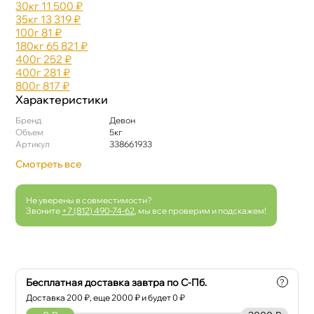
30к
11 500 ₽
35к
13 319 ₽
100
81 ₽
180к
65 821 ₽
400
252 ₽
400
281 ₽
800
817 ₽
Характеристики
Бренд
Девон
Объем
5к
Артикул
338661933
Смотреть все
Не уверены в совместимости?
Звоните
+7 (812) 490-74-62
, мы все проверим и подскажем!
Бесплатная доставка завтра по С-Пб.
?
Доставка
200
₽, еще
2000
₽ и будет 0 ₽