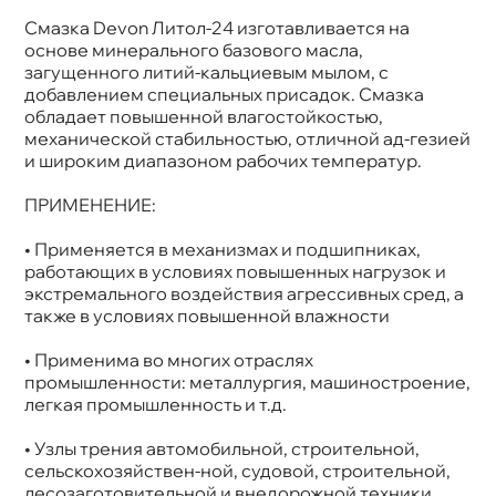
Смазка Devon Литол-24 изготавливается на
Бренд
Девон
Объем
5к
основе минерального базового масла,
Артикул
338661933
загущенного литий-кальциевым мылом, с
добавлением специальных присадок. Смазка
обладает повышенной влагостойкостью,
механической стабильностью, отличной ад-гезией
и широким диапазоном рабочих температур.
ПРИМЕНЕНИЕ:
• Применяется в механизмах и подшипниках,
работающих в условиях повышенных нагрузок и
экстремального воздействия агрессивных сред, а
также в условиях повышенной влажности
• Применима во многих отраслях
промышленности: металлургия, машиностроение,
легкая промышленность и т.д.
• Узлы трения автомобильной, строительной,
сельскохозяйствен-ной, судовой, строительной,
лесозаготовительной и внедорожной техники