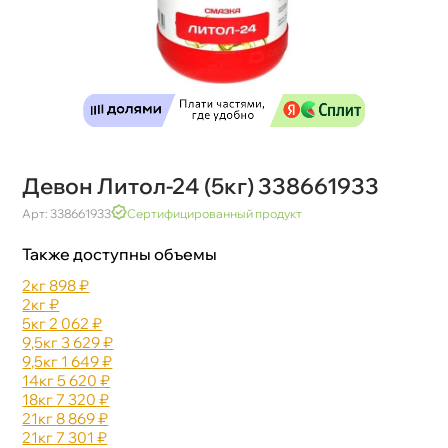
Девон Литол-24 (5кг) 338661933
Арт: 338661933
Сертифицированный продукт
Также доступны объемы
2к
898 ₽
2к
₽
5к
2 062 ₽
9,5к
3 629 ₽
9,5к
1 649 ₽
14к
5 620 ₽
18к
7 320 ₽
21к
8 869 ₽
21к
7 301 ₽