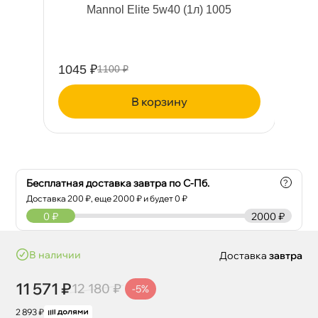
Mannol Elite 5w40 (1л) 1005
1045 ₽
12
1100 ₽
корзину
Бесплатная доставка завтра по С-Пб.
?
Доставка
200
₽, еще
2000
₽ и будет 0 ₽
0
₽
2000 ₽
наличии
Доставка
завтра
11 571 ₽
12 180 ₽
-5%
2 893 ₽