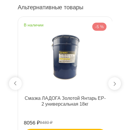
Альтернативные товары
наличии
н
%
-5 %
Смазка ЛАДОГА Золотой Янтарь EP-
2 универсальная 18к
8056 ₽
1
8480 ₽