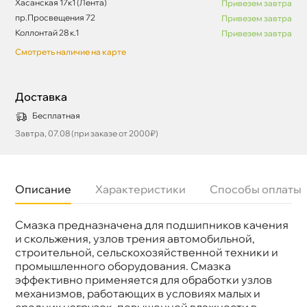
Хасанская 17к1 (Лента)
Привезем завтра
пр.Просвещения 72
Привезем завтра
Коллонтай 28 к.1
Привезем завтра
Смотреть наличие на карте
Доставка
Бесплатная
Завтра, 07.08 (при заказе от 2000₽)
Описание
Характеристики
Способы оплаты
Смазка предназначена для подшипников качения
Бренд
Ладога
Объем
18к
и скольжения, узлов трения автомобильной,
строительной, сельскохозяйственной техники и
промышленного оборудования. Смазка
эффективно применяется для обработки узло
механизмов, работающих в условиях малых и
средних нагрузок, повышенной влажности