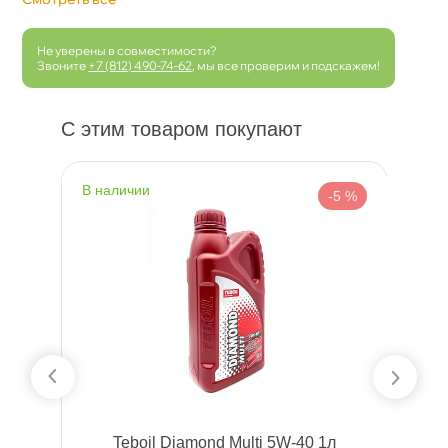
Не уверены в совместимости?
Звоните
+7 (812) 490-74-62
, мы все проверим и подскажем!
С этим товаром покупают
наличии
н
 %
-5 %
Teboil Diamond Multi 5W-40 1л
Ni