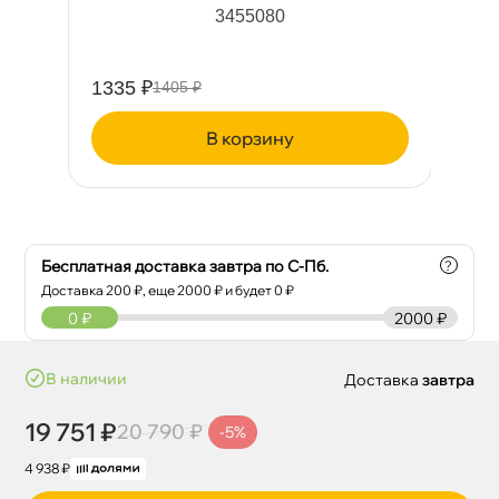
3455080
1335 ₽
21
1405 ₽
корзину
Бесплатная доставка завтра по С-Пб.
?
Доставка
200
₽, еще
2000
₽ и будет 0 ₽
0
₽
2000 ₽
наличии
Доставка
завтра
19 751 ₽
20 790 ₽
-5%
4 938 ₽