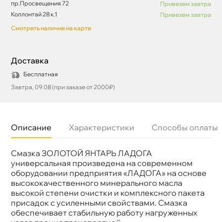
пр.Просвещения 72
Привезем завтра
Коллонтай 28 к.1
Привезем завтра
Смотреть наличие на карте
Доставка
Бесплатная
Завтра, 09.08 (при заказе от 2000₽)
Описание
Характеристики
Способы оплаты
Смазка ЗОЛОТОЙ ЯНТАРЬ ЛАДОГА
Бренд
Ладога
Объем
18к
универсальная произведена на современном
оборудовании предприятия «ЛАДОГА» на основе
ысококачественного минерального масла
ысокой степени очистки и комплексного пакета
присадок с усиленными свойствами. Смазка
обеспечивает стабильную работу нагруженных