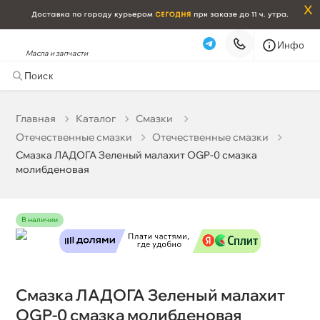
x
Инфо
Масла и запчасти
Смазка ЛАДОГА Зеленый малахит OGP-0 смазка
молибденовая
157 277 ₽
корзину
165 555 ₽
Главная
Катало
Смазки
Отечественные смазки
Отечественные смазки
Бесплатная
Завтра, 11.08 (при заказе от 2000₽)
Смазка ЛАДОГА Зеленый малахит OGP-0 смазка
молибденовая
Срочная за 2 ч – 399 ₽
Сегодня, 10.08
Самовывоз
Сегодня
наличии
Карта
Список
Смазка ЛАДОГА Зеленый малахит
OGP-0 смазка молибденовая