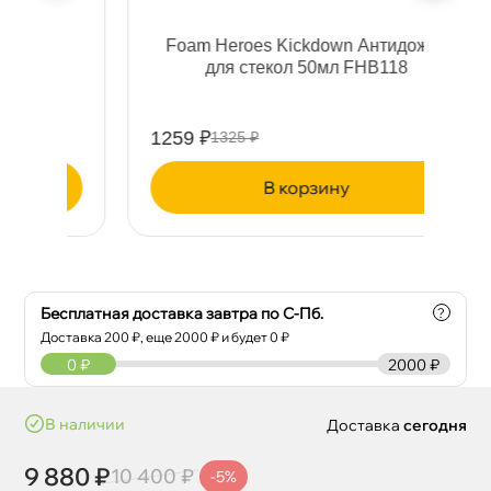
3
Foam Heroes Kickdown Антидождь
для стекол 50мл FHB118
1259 ₽
13
1325 ₽
корзину
Бесплатная доставка завтра по С-Пб.
?
Доставка
200
₽, еще
2000
₽ и будет 0 ₽
0
₽
2000 ₽
наличии
Доставка
сегодня
9 880 ₽
10 400 ₽
-5%