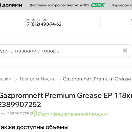
для физ.лиц:
+7 (812) 490-74-62
мазки
Газпром-Нефть
Gazpromneft Premium Grease 
Gazpromneft Premium Grease EP 1 18
2389907252
Сертифицированный продукт
рт: 2389907252
Также доступны объемы