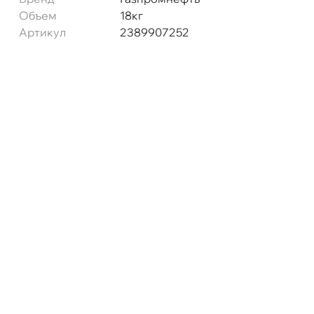
Объем
18к
ул. Салова, д. 30
0 ш
Артикул
2389907252
Пн-Пт
09.30 - 19.00
Сб-Вс
10.00 - 19.00
Сегодня, бесплатно
Богатырский пр. 12
0 ш
Пн–Вс
10:00 – 21:00
Сегодня, бесплатно
н. Обводного канала 115
0 ш
Пн–Вс
10:00 – 21:00
Сегодня, бесплатно
пр.Науки 10к1 (2 этаж)
0 ш
ПН–ВС
10:00 – 21:00
Сегодня, бесплатно