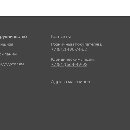
рудничество
Контакты
ншиза
Розничным покупателям:
+7 (812) 490-74-62
омпании
Юридическим лицам:
ндодателям
+7 (812) 564-49-92
Адреса магазино