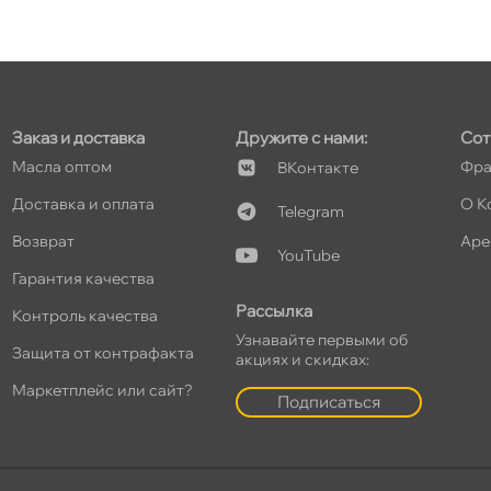
т
Заказ и доставка
Дружите с нами:
Сот
т
Масла оптом
Фра
Контакте
Доставка и оплата
О К
Telegram
озврат
Аре
YouTube
т
Гарантия качества
Рассылка
Контроль качества
Узнавайте первыми о
Защита от контрафакта
акциях и скидках:
т
Маркетплейс или сайт?
Подписаться