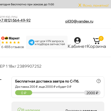
x
Ясно, понятно!
для юр.лиц:
+7 (812) 564-49-92
oil30@yandex.ru
0
чат для VIN запроса
и подбора запчастей
Кабинет
Корзина
6 488 отзыво
EP 1 18кг 2389907252
к
Бесплатная доставка завтра по С-Пб.
?
Доставка
200
₽, еще
2000
₽ и будет 0 ₽
0
₽
2000 ₽
наличии
Доставка
сегодня