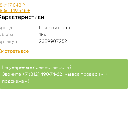
18к
17 043 ₽
180к
149 545 ₽
Характеристики
Бренд
Газпромнефть
Объем
18к
Артикул
2389907252
Смотреть все
Не уверены в совместимости?
9907252
Звоните
+7 (812) 490-74-62
, мы все проверим и
подскажем!
Срочная за 2 ч – 399 ₽
я, 07.08 (при заказе от 2000₽)
ня