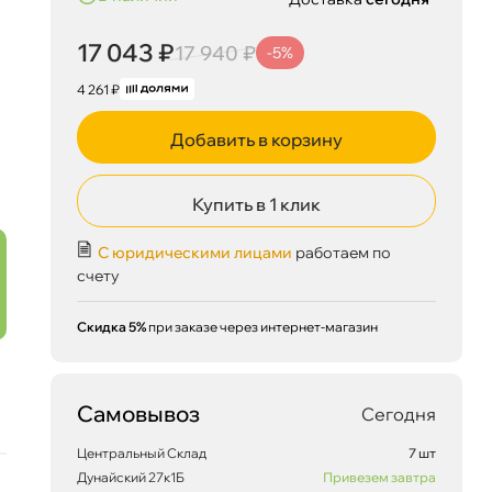
17 043 ₽
17 940 ₽
-5%
4 261 ₽
Добавить в корзину
Купить в 1 клик
С юридическими лицами
работаем по
17 043 ₽
корзину
17 940 ₽
счету
Скидка 5%
при заказе через интернет-магазин
Сегодня, 07.08
Самовывоз
Сегодня
Центральный Склад
7 шт
Дунайский 27к1Б
Привезем завтра