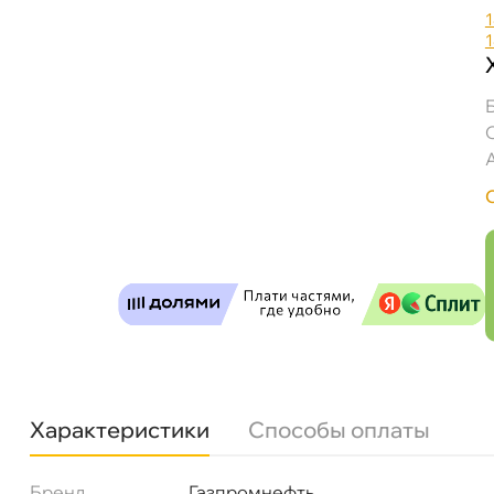
Gazpromneft Premium Grease EP 1 18кг 238
Бесплатная
Сегодн
Характеристики
Способы оплаты
Самовывоз
Сегод
Бренд
Газпромнефть