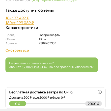
Арт: 2389907334
Сертифицированный продукт
Также доступны объемы
18к
37 492 ₽
180к
299 089 ₽
Характеристики
Бренд
Газпромнефть
Объем
180к
Артикул
2389907334
Смотреть все
Не уверены в совместимости?
Звоните
+7 (812) 490-74-62
, мы все проверим и подскажем!
Бесплатная доставка завтра по С-Пб.
?
Доставка
200
₽, еще
2000
₽ и будет 0 ₽
0
₽
2000 ₽