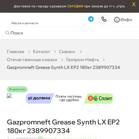
x
Инфо
Масла и запчасти
Gazpromneft Grease Synth LX EP2 180кг 2389907334
299 089 ₽
корзину
314 830 ₽
Главная
Катало
Смазки
Отечественные смазки
Газпром-Нефть
Бесплатная
Сегодня, 06.08 (при заказе от 2000₽)
Gazpromneft Grease Synth LX EP2 180кг 2389907334
Срочная за 2 ч – 399 ₽
Сегодня, 06.08
Самовывоз
Сегодня
наличии
Карта
Список
Gazpromneft Grease Synth LX EP2
180кг 2389907334