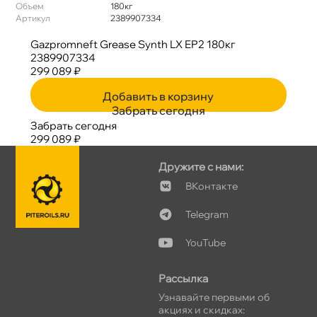
Объем
180к
Артикул
2389907334
Gazpromneft Grease Synth LX EP2 180к
2389907334
299 089 ₽
Добавить в корзину
Забрать сегодня
Забрать сегодня
299 089 ₽
Дружите с нами:
Контакте
Telegram
YouTube
Рассылка
Узнавайте первыми о
акциях и скидках: