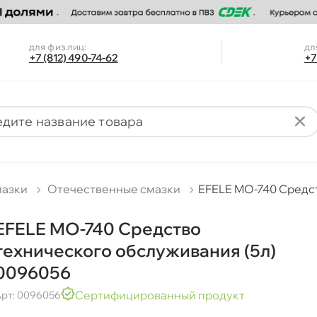
для физ.лиц:
дл
+7 (812) 490-74-62
+7
мазки
Отечественные смазки
EFELE MO-740 Средст
EFELE MO-740 Средство
технического обслуживания (5л)
0096056
Сертифицированный продукт
рт: 0096056