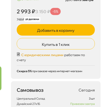
2 993 ₽
3 150 ₽
-5%
748 ₽
Добавить в корзину
Купить в 1 клик
С юридическими лицами
работаем по
2 993 ₽
корзину
3 150 ₽
счету
Скидка 5%
при заказе через интернет-магазин
Сегодня, 06.08
Самовывоз
Сегодня
Центральный Склад
3 шт
Дунайский 27к1Б
Привезем завтра