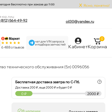
x
Ясно, понятно!
я юр.лиц:
 (812) 564-49-92
oil30@yandex.ru
0
чат для VIN запроса
и подбора запчастей
Кабинет
Корзина
6 488 отзыво
во технического обслуживания (5л) 0096056
Бесплатная доставка завтра по С-Пб.
?
Доставка
200
₽, еще
2000
₽ и будет 0 ₽
0
₽
2000 ₽
наличии
Доставка
завтра