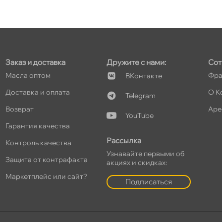
т
Заказ и доставка
Дружите с нами:
Сот
т
Масла оптом
Фра
Контакте
Доставка и оплата
О К
Telegram
озврат
Аре
YouTube
т
Гарантия качества
Рассылка
Контроль качества
Узнавайте первыми о
Защита от контрафакта
акциях и скидках:
т
Маркетплейс или сайт?
Подписаться