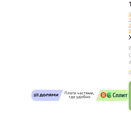
EFELE MO-740 Средство технического обсл
Бесплатная
Завт
Самовывоз
Сегод