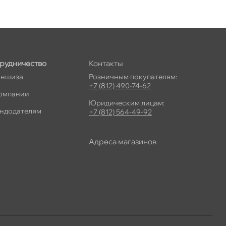
рудничество
Контакты
ншиза
Розничным покупателям:
+7 (812) 490-74-62
омпании
Юридическим лицам:
ндодателям
+7 (812) 564-49-92
Адреса магазино