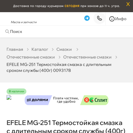
x
Инфо
Масла и запчасти
EFELE MG-251 Термостойкая смазка с длительным
сроком службы (400г) 0093178
1 045 ₽
корзину
1 100 ₽
Главная
Катало
Смазки
Отечественные смазки
Отечественные смазки
Бесплатная
Завтра, 07.08 (при заказе от 2000₽)
EFELE MG-251 Термостойкая смазка с длительным
сроком службы (400г) 0093178
Срочная за 2 ч – 399 ₽
Сегодня, 06.08
Самовывоз
Сегодня
наличии
Карта
Список
EFELE MG-251 Термостойкая смазка
с длительным сроком службы (400г)