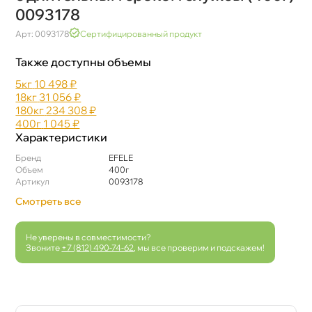
0093178
Арт: 0093178
Сертифицированный продукт
Также доступны объемы
5к
10 498 ₽
18к
31 056 ₽
180к
234 308 ₽
400
1 045 ₽
Характеристики
Бренд
EFELE
Объем
400
Артикул
0093178
Смотреть все
Не уверены в совместимости?
Звоните
+7 (812) 490-74-62
, мы все проверим и подскажем!