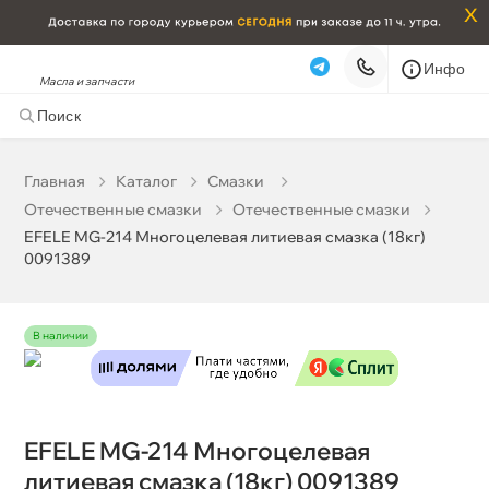
x
Инфо
Масла и запчасти
EFELE MG-214 Многоцелевая литиевая смазка (18кг)
0091389
13 034 ₽
корзину
13 720 ₽
Главная
Катало
Смазки
Отечественные смазки
Отечественные смазки
Бесплатная
Завтра, 08.08 (при заказе от 2000₽)
EFELE MG-214 Многоцелевая литиевая смазка (18кг)
0091389
Срочная за 2 ч – 399 ₽
Сегодня, 07.08
Самовывоз
Сегодня
наличии
Карта
Список
EFELE MG-214 Многоцелевая
литиевая смазка (18кг) 0091389