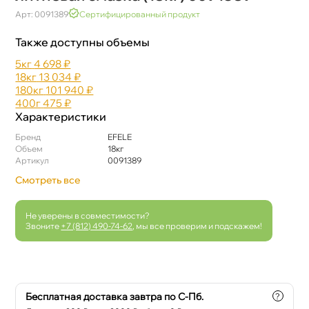
Арт: 0091389
Сертифицированный продукт
Также доступны объемы
5к
4 698 ₽
18к
13 034 ₽
180к
101 940 ₽
400
475 ₽
Характеристики
Бренд
EFELE
Объем
18к
Артикул
0091389
Смотреть все
Не уверены в совместимости?
Звоните
+7 (812) 490-74-62
, мы все проверим и подскажем!
Бесплатная доставка завтра по С-Пб.
?