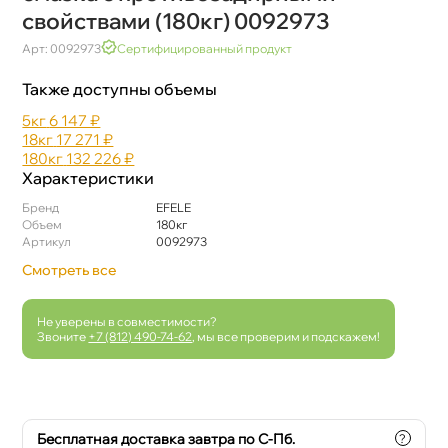
свойствами (180кг) 0092973
Арт: 0092973
Сертифицированный продукт
Также доступны объемы
5к
6 147 ₽
18к
17 271 ₽
180к
132 226 ₽
Характеристики
Бренд
EFELE
Объем
180к
Артикул
0092973
Смотреть все
Не уверены в совместимости?
Звоните
+7 (812) 490-74-62
, мы все проверим и подскажем!
Бесплатная доставка завтра по С-Пб.
?