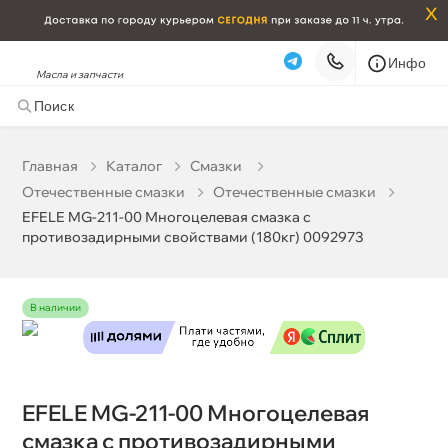
x
Инфо
Масла и запчасти
EFELE MG-211-00 Многоцелевая смазка с
противозадирными свойствами (180кг) 0092973
132 226 ₽
корзину
139 185 ₽
Главная
Катало
Смазки
Отечественные смазки
Отечественные смазки
Бесплатная
Сегодня, 07.08 (при заказе от 2000₽)
EFELE MG-211-00 Многоцелевая смазка с
противозадирными свойствами (180кг) 0092973
Срочная за 2 ч – 399 ₽
Сегодня, 07.08
Самовывоз
Сегодня
наличии
Карта
Список
EFELE MG-211-00 Многоцелевая
смазка с противозадирными