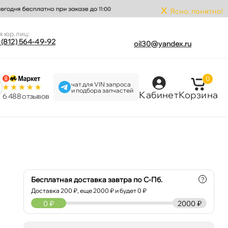
x
Ясно, понятно!
я юр.лиц:
 (812) 564-49-92
oil30@yandex.ru
0
чат для VIN запроса
и подбора запчастей
Кабинет
Корзина
6 488 отзыво
Бесплатная доставка завтра по С-Пб.
?
Доставка
200
₽, еще
2000
₽ и будет 0 ₽
0
₽
2000 ₽