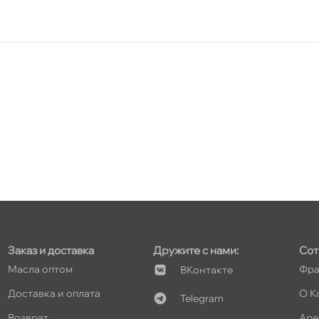
Заказ и доставка
Дружите с нами:
Сот
Масла оптом
Фра
Контакте
Доставка и оплата
О К
Telegram
озврат
Аре