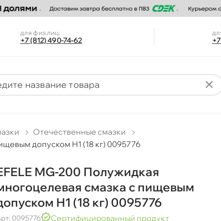
для физ.лиц:
дл
+7 (812) 490-74-62
+7
мазки
Отечественные смазки
щевым допуском H1 (18 кг) 0095776
EFELE MG-200 Полужидкая
многоцелевая смазка с пищевым
допуском H1 (18 кг) 0095776
Сертифицированный продукт
рт: 0095776