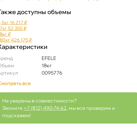
Также доступны объемы
4,5к
16 217 ₽
17к
52 355 ₽
18к
₽
180к
426 175 ₽
зка с пищевым допуском H1 (18 кг) 0095776
Характеристики
Бренд
EFELE
Объем
18к
Артикул
0095776
Срочная за 2 ч – 399 ₽
а, 06.08 (при заказе от 2000₽)
Смотреть все
ня
Не уверены в совместимости?
Звоните
+7 (812) 490-74-62
, мы все проверим и
т
подскажем!