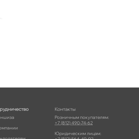
рудничество
Контакты
ншиза
Розничным покупателям:
+7 (812) 490-74-62
омпании
Юридическим лицам:
ндодателям