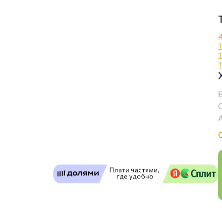
EFELE MG-200 Полужидкая многоцелевая сма
Бесплатная
Завтр
Самовывоз
Сегод
ул. Салова, д. 30
0 ш
Пн-Пт
09.30 - 19.00
Сб-Вс
10.00 - 19.00
Сегодня, бесплатно