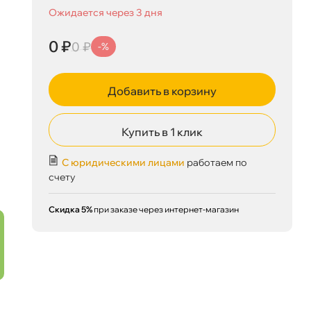
Ожидается через 3 дня
0 ₽
0 ₽
-%
Добавить в корзину
0 ₽
корзину
0 ₽
Купить в 1 клик
С юридическими лицами
работаем по
Сегодня, 06.08
счету
Скидка 5%
при заказе через интернет-магазин