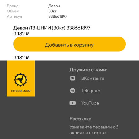
Бренд
Девон
Объем
30к
Артикул
338661897
Девон ЛЗ-ЦНИИ (30кг) 338661897
9 182 ₽
Добавить в корзину
9 182 ₽
Дружите с нами:
Контакте
Telegram
YouTube
Рассылка
Узнавайте первыми о
акциях и скидках: