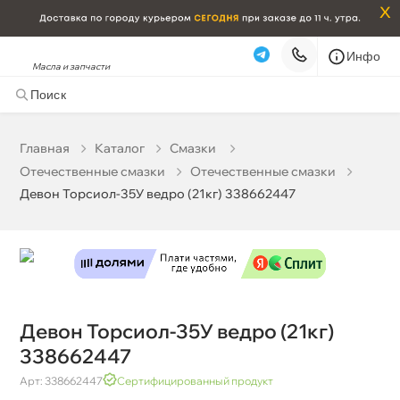
x
Инфо
Масла и запчасти
Девон Торсиол-35У ведро (21кг) 338662447
4 888 ₽
корзину
5 145 ₽
Главная
Катало
Смазки
Отечественные смазки
Отечественные смазки
Бесплатная
Сегодня, 06.08 (при заказе от 2000₽)
Девон Торсиол-35У ведро (21кг) 338662447
Срочная за 2 ч – 399 ₽
Сегодня, 06.08
Самовывоз
Сегодня
Карта
Список
Девон Торсиол-35У ведро (21кг)
338662447
Арт: 338662447
Сертифицированный продукт