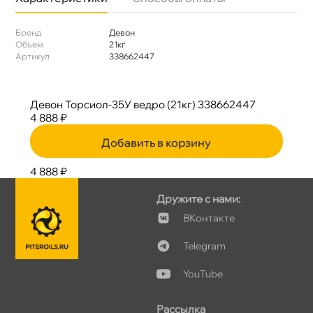
Бренд
Девон
Объем
21к
Артикул
338662447
Девон Торсиол-35У ведро (21кг) 338662447
4 888 ₽
Добавить в корзину
4 888 ₽
Дружите с нами:
Контакте
Telegram
YouTube
Рассылка