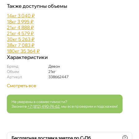
Также доступны объемы
14к
3 040 ₽
18к
3 995 ₽
21к
4 888 ₽
21к
4 579 ₽
30к
5 263 ₽
38к
7 083 ₽
180к
35 364 ₽
Характеристики
Бренд
Девон
Объем
21к
Артикул
338662447
Смотреть все
Не уверены в совместимости?
Звоните
+7 (812) 490-74-62
, мы все проверим и подскажем!
Бесплатная доставка завтра по С-Пб.
?