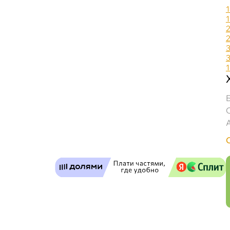
Девон Смазка Пушечная ПВК ведро (18кг) 
Бесплатная
Завтр
Самовывоз
Сегод
ул. Салова, д. 30
0 ш
Пн-Пт
09.30 - 19.00
Сб-Вс
10.00 - 19.00
Сегодня, бесплатно