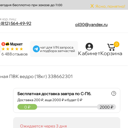
x
Ясно, понятно!
я юр.лиц:
 (812) 564-49-92
oil30@yandex.ru
0
чат для VIN запроса
и подбора запчастей
Кабинет
Корзина
6 488 отзыво
ая ПВК ведро (18кг) 338662301
Бесплатная доставка завтра по С-Пб.
?
Доставка
200
₽, еще
2000
₽ и будет 0 ₽
0
₽
2000 ₽
Ожидается через 3 дня