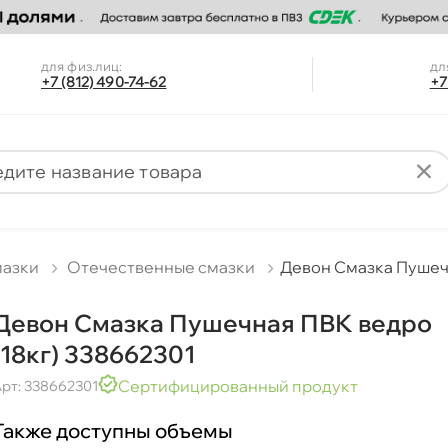
для физ.лиц:
дл
+7 (812) 490-74-62
+7
мазки
Отечественные смазки
Девон Смазка Пушечн
Девон Смазка Пушечная ПВК ведро
(18кг) 338662301
Сертифицированный продукт
рт: 338662301
Также доступны объемы