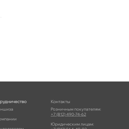
рудничество
Контакты
ншиза
Розничным покупателям:
+7 (812) 490-74-62
омпании
Юридическим лицам:
ндодателям