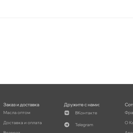
т
т
т
Заказ и доставка
Дружите с нами:
Сот
т
Масла оптом
Фра
Контакте
Доставка и оплата
О К
Telegram
озврат
Аре