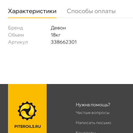
Характеристики
Способы оплаты
Богатырский пр. 12
0 ш
Пн–Вс
10:00 – 21:00
Сегодня, бесплатно
Бренд
Девон
Объем
18к
Артикул
338662301
н. Обводного канала 115
0 ш
Пн–Вс
10:00 – 21:00
Сегодня, бесплатно
пр.Науки 10к1 (2 этаж)
0 ш
ПН–ВС
10:00 – 21:00
Сегодня, бесплатно
Нужна помощь?
Ленинский пр. 92 к.1
0 ш
Частые вопросы
ПН–ВС
10:00 – 21:00
Сегодня, бесплатно
Написать письмо
Контакты