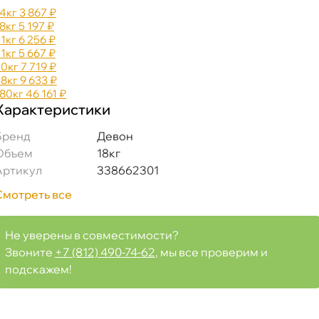
14к
3 867 ₽
18к
5 197 ₽
21к
6 256 ₽
21к
5 667 ₽
30к
7 719 ₽
38к
9 633 ₽
180к
46 161 ₽
338662301
Характеристики
Бренд
Девон
Объем
18к
Артикул
338662301
Срочная за 2 ч – 399 ₽
а, 06.08 (при заказе от 2000₽)
Смотреть все
ня
Не уверены в совместимости?
Звоните
+7 (812) 490-74-62
, мы все проверим и
т
подскажем!