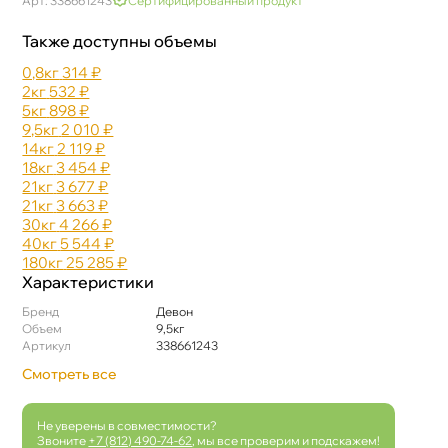
Арт: 338661243
Сертифицированный продукт
Также доступны объемы
0,8к
314 ₽
2к
532 ₽
5к
898 ₽
9,5к
2 010 ₽
14к
2 119 ₽
18к
3 454 ₽
21к
3 677 ₽
21к
3 663 ₽
30к
4 266 ₽
40к
5 544 ₽
180к
25 285 ₽
Характеристики
Бренд
Девон
Объем
9,5к
Артикул
338661243
Смотреть все
Не уверены в совместимости?
Звоните
+7 (812) 490-74-62
, мы все проверим и подскажем!