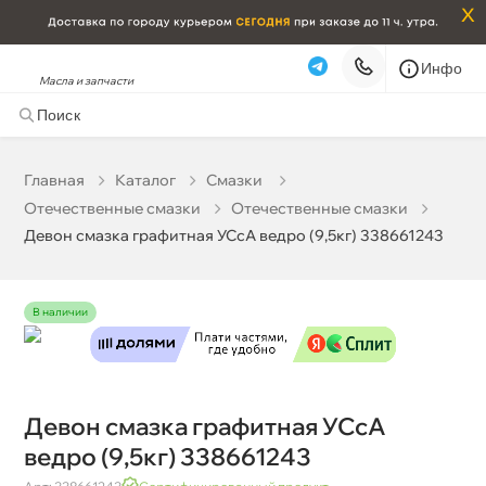
x
Инфо
Масла и запчасти
Девон смазка графитная УСсА ведро (9,5кг)
338661243
2 009 ₽
корзину
2 115 ₽
Главная
Катало
Смазки
Отечественные смазки
Отечественные смазки
Бесплатная
Сегодня, 07.08 (при заказе от 2000₽)
Девон смазка графитная УСсА ведро (9,5кг) 338661243
Срочная за 2 ч – 399 ₽
Сегодня, 07.08
Самовывоз
Сегодня
наличии
Карта
Список
Девон смазка графитная УСсА
едро (9,5кг) 338661243