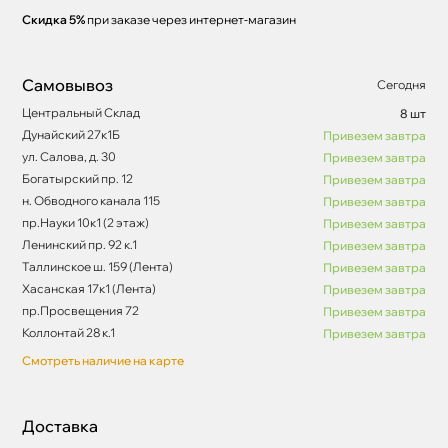
Скидка 5%
при заказе через интернет-магазин
Самовывоз
Сегодня
Центральный Склад
8 шт
Дунайский 27к1Б
Привезем завтра
ул. Салова, д. 30
Привезем завтра
Богатырский пр. 12
Привезем завтра
н. Обводного канала 115
Привезем завтра
пр.Науки 10к1 (2 этаж)
Привезем завтра
Ленинский пр. 92 к.1
Привезем завтра
Таллинское ш. 159 (Лента)
Привезем завтра
Хасанская 17к1 (Лента)
Привезем завтра
пр.Просвещения 72
Привезем завтра
Коллонтай 28 к.1
Привезем завтра
Смотреть наличие на карте
Доставка