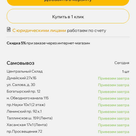
Купить в 1 клик
С юридическими лицами
работаем по счету
Скидка 5%
при заказе через интернет-магазин
Самовывоз
Сегодня
Центральный Склад
1 шт
Дунайский 27к1Б
Привезем завтра
ул. Салова, д. 30
Привезем завтра
Богатырский пр. 12
Привезем завтра
н. Обводного канала 115
Привезем завтра
пр.Науки 10к1 (2 этаж)
Привезем завтра
Ленинский пр. 92 к.1
Привезем завтра
Таллинское ш. 159 (Лента)
Привезем завтра
Хасанская 17к1 (Лента)
Привезем завтра
пр.Просвещения 72
Привезем завтра