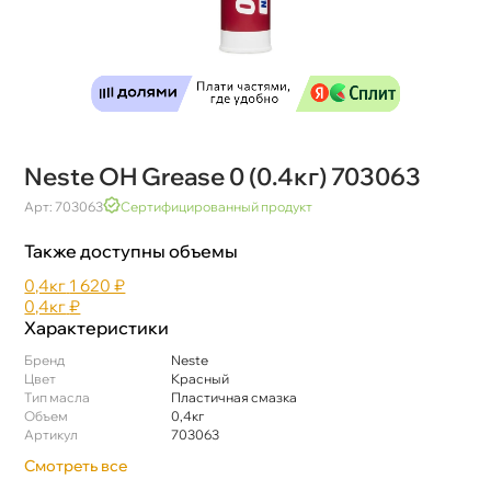
Neste OH Grease 0 (0.4кг) 703063
Арт: 703063
Сертифицированный продукт
Также доступны объемы
0,4к
1 620 ₽
0,4к
₽
Характеристики
Бренд
Neste
Цвет
Красный
Тип масла
Пластичная смазка
Объем
0,4к
Артикул
703063
Смотреть все