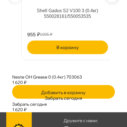
г)
Shell Gadus S2 V100 3 (0.4кг)
550028161/550053535
955 ₽
8
1005 ₽
корзину
Neste OH Grease 0 (0.4кг) 703063
1 620 ₽
Добавить в корзину
Забрать сегодня
Забрать сегодня
1 620 ₽
Дружите с нами: