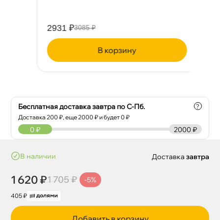
2931 ₽
10
3085 ₽
корзину
Бесплатная доставка завтра по С-Пб.
?
Доставка
200
₽, еще
2000
₽ и будет 0 ₽
0
₽
2000 ₽
наличии
Доставка
завтра
1 620 ₽
1 705 ₽
-5%
405 ₽
Добавить в корзину