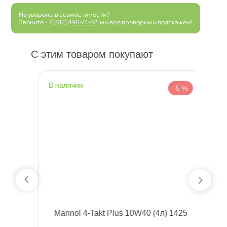
Не уверены в совместимости?
Звоните
+7 (812) 490-74-62
, мы все проверим и подскажем!
С этим товаром покупают
наличии
н
 %
-5 %
Mannol 4-Takt Plus 10W40 (4л) 1425