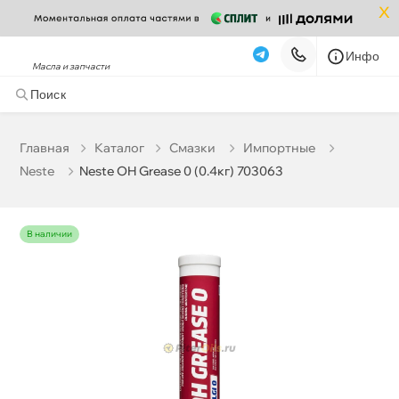
x
Инфо
Масла и запчасти
Neste OH Grease 0 (0.4кг) 703063
1 620 ₽
корзину
1 705 ₽
Главная
Катало
Смазки
Импортные
Neste
Neste OH Grease 0 (0.4кг) 703063
Бесплатная
Завтра, 09.08 (при заказе от 2000₽)
Срочная за 2 ч – 399 ₽
Сегодня, 08.08
наличии
Самовывоз
Сегодня
Карта
Список