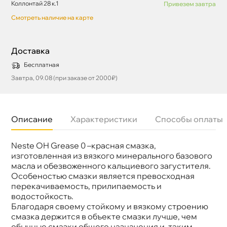
Коллонтай 28 к.1
Привезем завтра
Смотреть наличие на карте
Доставка
Бесплатная
Завтра, 09.08 (при заказе от 2000₽)
Описание
Характеристики
Способы оплаты
Neste OH Grease 0 –красная смазка,
Бренд
Neste
Цвет
Красный
изготовленная из вязкого минерального базового
Тип масла
Пластичная смазка
масла и обезвоженного кальциевого загустителя.
Объем
0,4к
Особеностью смазки является превосходная
Артикул
703063
перекачиваемость, прилипаемость и
одостойкость.
Благодаря своему стойкому и вязкому строению
смазка держится в объекте смазки лучше, чем
обычные смазки общего назначения и, таким