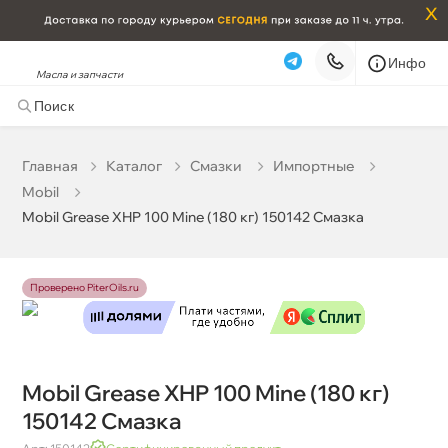
x
Инфо
Масла и запчасти
Mobil Grease XHP 100 Mine (180 кг) 150142 Смазка
0 ₽
корзину
0 ₽
Главная
Катало
Смазки
Импортные
Mobil
Бесплатная
Завтра, 07.08 (при заказе от 2000₽)
Mobil Grease XHP 100 Mine (180 кг) 150142 Смазка
Срочная за 2 ч – 399 ₽
Сегодня, 07.08
Самовывоз
Сегодня
Проверено PiterOils.ru
Карта
Список
Mobil Grease XHP 100 Mine (180 кг)
150142 Смазка