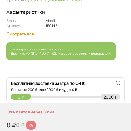
Арт: 150142
Сертифицированный продукт
Характеристики
Бренд
Mobil
Артикул
150142
Смотреть все
Не уверены в совместимости?
Звоните
+7 (812) 490-74-62
, мы все проверим и подскажем!
Бесплатная доставка завтра по С-Пб.
?
Доставка
200
₽, еще
2000
₽ и будет 0 ₽
0
₽
2000 ₽
Ожидается через 3 дня
0 ₽
0 ₽
-%