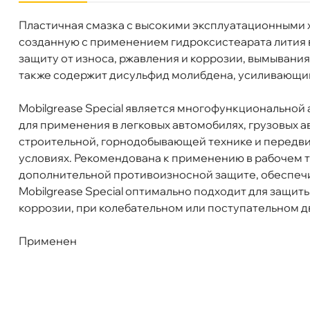
ул. Салова, д. 30
0 ш
Пластичная смазка с высокими эксплуатационными
Бренд
Mobil
Пн-Пт
09.30 - 19.00
Сб-Вс
10.00 - 19.00
созданную с применением гидроксистеарата лития в
Объем
390
Сегодня, бесплатно
защиту от износа, ржавления и коррозии, вымывани
Артикул
154602
также содержит дисульфид молибдена, усиливающи
Mobilgrease Special является многофункциональной
для применения в легковых автомобилях, грузовых а
строительной, горнодобывающей технике и передви
условиях. Рекомендована к применению в рабочем т
дополнительной противоизносной защите, обеспеч
Mobilgrease Special оптимально подходит для защи
коррозии, при колебательном или поступательном 
Применен