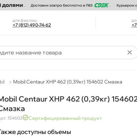
для физ.лиц:
дл
+7 (812) 490-74-62
+7
bil
Mobil Centaur XHP 462 (0,39кг) 154602 Смазка
Mobil Centaur XHP 462 (0,39кг) 15460
Смазка
Сертифицированный продукт
рт: 154602
Также доступны объемы