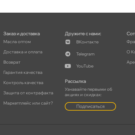
Заказ и доставка
Дружите с нами:
Сот
Масла оптом
Фра
Контакте
Доставка и оплата
О К
Telegram
озврат
Аре
YouTube
Гарантия качества
Рассылка
Контроль качества
Узнавайте первыми о
Защита от контрафакта
акциях и скидках:
Маркетплейс или сайт?
Подписаться