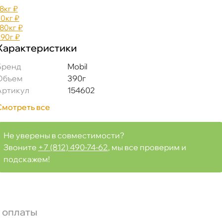
18к
₽
50к
₽
180к
₽
390
₽
Характеристики
Бренд
Mobil
Объем
390
Артикул
154602
Смотреть все
а
Не уверены в совместимости?
Звоните
+7 (812) 490-74-62
, мы все проверим и
подскажем!
Срочная за 2 ч – 399 ₽
а, 08.08 (при заказе от 2000₽)
ня
 оплаты