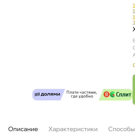
Mobil Centaur XHP 462 (0,39кг) 154602 Смазк
Бесплатная
Завтр
Самовывоз
Сегод
Описание
Характеристики
Способы