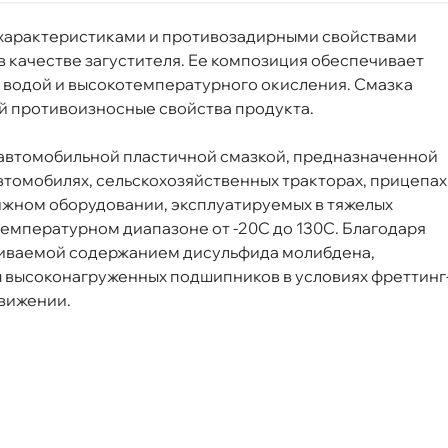
т
 характеристиками и противозадирными свойствами
 качестве загустителя. Ее композиция обеспечивает
я водой и высокотемпературного окисления. Смазка
й противоизносные свойства продукта.
 автомобильной пластичной смазкой, предназначенной
втомобилях, сельскохозяйственных тракторах, прицепах
жном оборудовании, эксплуатируемых в тяжелых
емпературном диапазоне от -20С до 130С. Благодаря
иваемой содержанием дисульфида молибдена,
ты высоконагруженных подшипников в условиях фреттинг
движении.