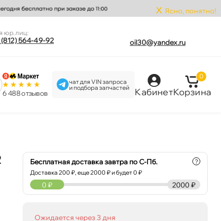
x
Ясно, понятно!
я юр.лиц:
 (812) 564-49-92
oil30@yandex.ru
0
чат для VIN запроса
и подбора запчастей
Кабинет
Корзина
6 488 отзыво
2
Бесплатная доставка завтра по С-Пб.
?
Доставка
200
₽, еще
2000
₽ и будет 0 ₽
0
₽
2000 ₽
Ожидается через 3 дня