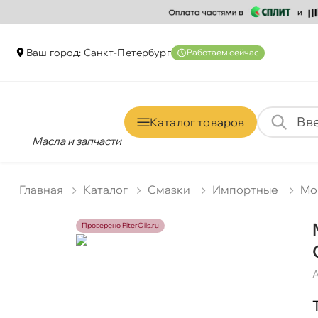
аш город: Санкт-Петербур
Работаем сейчас
Каталог товаро
Масла и запчасти
Главная
Катало
Смазки
Импортные
Mo
Проверено PiterOils.ru
А