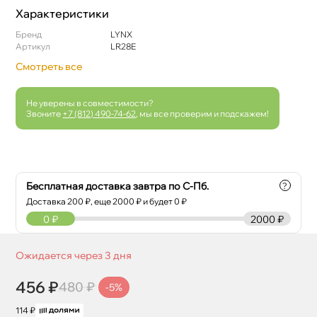
Характеристики
Бренд
LYNX
Артикул
LR28E
Смотреть все
Не уверены в совместимости?
Звоните
+7 (812) 490-74-62
, мы все проверим и подскажем!
Бесплатная доставка завтра по С-Пб.
?
Доставка
200
₽, еще
2000
₽ и будет 0 ₽
0
₽
2000 ₽
Ожидается через 3 дня
456 ₽
480 ₽
-5%
114 ₽