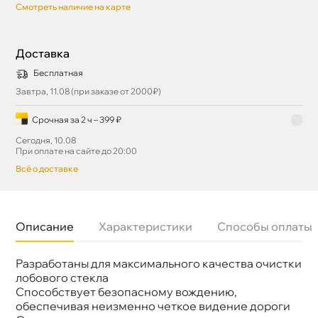
Смотреть наличие на карте
Доставка
Бесплатная
Завтра, 11.08 (при заказе от 2000₽)
Срочная за 2 ч – 399 ₽
Сегодня, 10.08
При оплате на сайте до 20:00
сё о доставке
Описание
Характеристики
Способы оплаты
Разработаны для максимального качества очистки
Бренд
LIVCAR
Артикул
LCDV1948A
лобового стекла
Конструкция
Бескаркасная
Способствует безопасному вождению,
обеспечивая неизменно четкое видение дороги