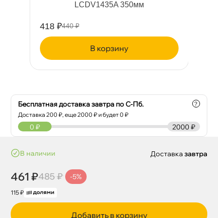
LCDV1435A 350мм
418 ₽
41
440 ₽
корзину
Бесплатная доставка завтра по С-Пб.
?
Доставка
200
₽, еще
2000
₽ и будет 0 ₽
0
₽
2000 ₽
наличии
Доставка
завтра
461 ₽
485 ₽
-5%
115 ₽
Добавить в корзину