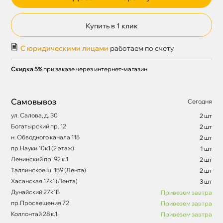
Купить в 1 клик
С юридическими лицами
работаем по счету
Скидка 5%
при заказе через интернет-магазин
Самовывоз
Сегодня
ул. Салова, д. 30
2 шт
Богатырский пр. 12
2 шт
н. Обводного канала 115
2 шт
пр.Науки 10к1 (2 этаж)
1 шт
Ленинский пр. 92 к.1
2 шт
Таллинское ш. 159 (Лента)
2 шт
Хасанская 17к1 (Лента)
3 шт
Дунайский 27к1Б
Привезем завтра
пр.Просвещения 72
Привезем завтра
Коллонтай 28 к.1
Привезем завтра