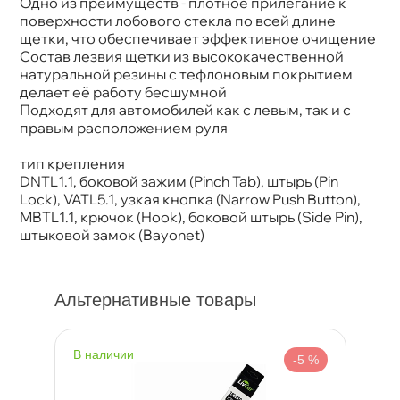
Одно из преимуществ - плотное прилегание к
поверхности лобового стекла по всей длине
щетки, что обеспечивает эффективное очищение
Состав лезвия щетки из высококачественной
натуральной резины с тефлоновым покрытием
делает её работу бесшумной
Подходят для автомобилей как с левым, так и с
правым расположением руля
тип крепления
DNTL1.1, боковой зажим (Pinch Tab), штырь (Pin
Lock), VATL5.1, узкая кнопка (Narrow Push Button),
MBTL1.1, крючок (Hook), боковой штырь (Side Pin),
штыковой замок (Bayonet)
Альтернативные товары
наличии
н
%
-5 %