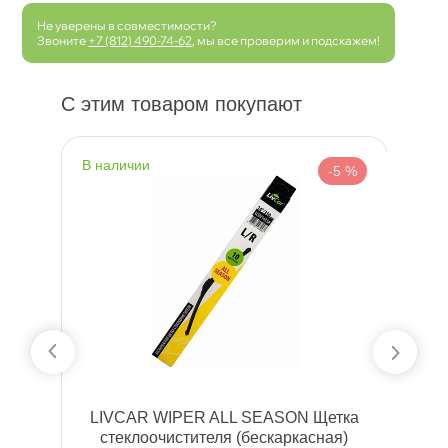
Не уверены в совместимости?
Звоните
+7 (812) 490-74-62
, мы все проверим и подскажем!
С этим товаром покупают
наличии
н
 %
-5 %
ка
LIVCAR WIPER ALL SEASON Щетка
L
)
стеклоочистителя (бескаркасная)