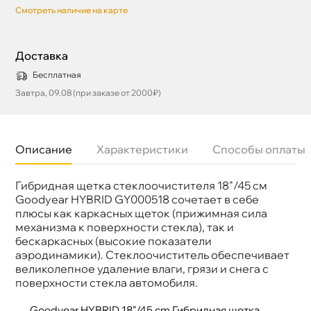
Смотреть наличие на карте
Доставка
Бесплатная
Завтра, 09.08 (при заказе от 2000₽)
Описание
Характеристики
Способы оплаты
Гибридная щетка стеклоочистителя 18"/45 см
Бренд
GOODYEAR
Артикул
GY000518
Goodyear HYBRID GY000518 сочетает в себе
плюсы как каркасных щеток (прижимная сила
механизма к поверхности стекла), так и
ескаркасных (высокие показатели
аэродинамики). Стеклоочиститель обеспечивает
еликолепное удаление влаги, грязи и снега с
поверхности стекла автомобиля.
Goodyear HYBRID 18"/45 cm Гибридная щетка