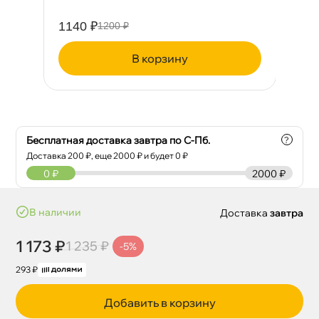
1140 ₽
38
1200 ₽
корзину
Бесплатная доставка завтра по С-Пб.
?
Доставка
200
₽, еще
2000
₽ и будет 0 ₽
0
₽
2000 ₽
наличии
Доставка
завтра
1 173 ₽
1 235 ₽
-5%
293 ₽
Добавить в корзину