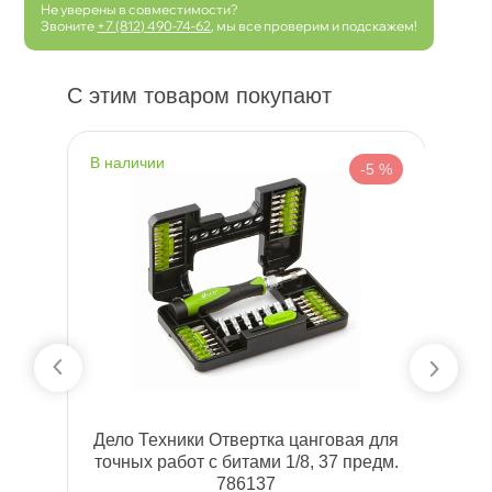
Не уверены в совместимости?
Звоните
+7 (812) 490-74-62
, мы все проверим и подскажем!
С этим товаром покупают
наличии
н
 %
-5 %
-20
Дело Техники Отвертка цанговая для
W
точных работ с битами 1/8, 37 предм.
786137