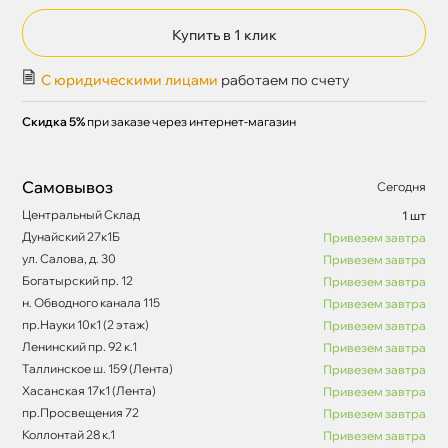
Купить в 1 клик
С юридическими лицами
работаем по счету
Скидка 5%
при заказе через интернет-магазин
Самовывоз
Сегодня
Центральный Склад
1 шт
Дунайский 27к1Б
Привезем завтра
ул. Салова, д. 30
Привезем завтра
Богатырский пр. 12
Привезем завтра
н. Обводного канала 115
Привезем завтра
пр.Науки 10к1 (2 этаж)
Привезем завтра
Ленинский пр. 92 к.1
Привезем завтра
Таллинское ш. 159 (Лента)
Привезем завтра
Хасанская 17к1 (Лента)
Привезем завтра
пр.Просвещения 72
Привезем завтра
Коллонтай 28 к.1
Привезем завтра