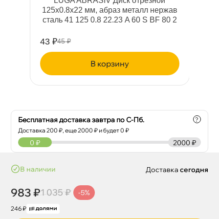
л,
LUGA ABRASIV Диск отрезной
125x0.8x22 мм, абраз металл нержа
сталь 41 125 0.8 22.23 A 60 S BF 80 2
43 ₽
15
45 ₽
корзину
Бесплатная доставка завтра по С-Пб.
?
Доставка
200
₽, еще
2000
₽ и будет 0 ₽
0
₽
2000 ₽
наличии
Доставка
сегодня
983 ₽
1 035 ₽
-5%
246 ₽