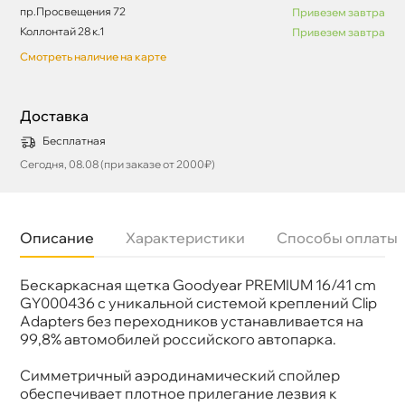
пр.Просвещения 72
Привезем завтра
Коллонтай 28 к.1
Привезем завтра
Смотреть наличие на карте
Доставка
Бесплатная
Сегодня, 08.08 (при заказе от 2000₽)
Описание
Характеристики
Способы оплаты
Бескаркасная щетка Goodyear PREMIUM 16/41 cm
Бренд
GOODYEAR
Артикул
GY000436
GY000436 с уникальной системой креплений Clip
Adapters без переходников устанавливается на
99,8% автомобилей российского автопарка.
Симметричный аэродинамический спойлер
обеспечивает плотное прилегание лезвия к