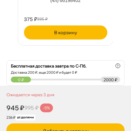
(4л) 66198402
375 ₽
38
395 ₽
корзину
Бесплатная доставка завтра по С-Пб.
?
Доставка
200
₽, еще
2000
₽ и будет 0 ₽
0
₽
2000 ₽
Ожидается через 3 дня
945 ₽
995 ₽
-5%
236 ₽
Добавить в корзину