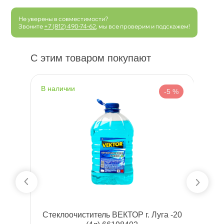
Не уверены в совместимости?
Звоните
+7 (812) 490-74-62
, мы все проверим и подскажем!
С этим товаром покупают
наличии
н
 %
-5 %
Стеклоочиститель ВЕКТОР г. Луга -20
W