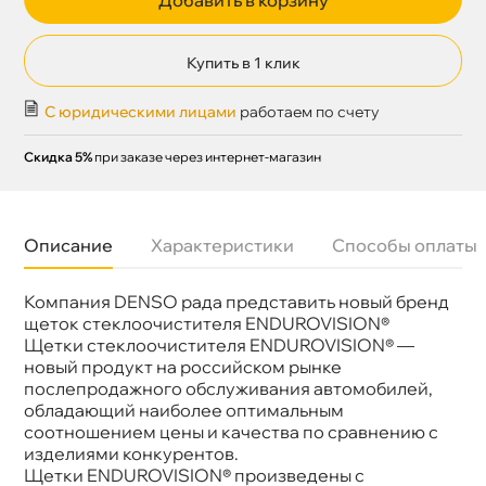
Купить в 1 клик
С юридическими лицами
работаем по счету
Скидка 5%
при заказе через интернет-магазин
Описание
Характеристики
Способы оплаты
Компания DENSO рада представить новый бренд
Бренд
ENDUROVISION
Артикул
EFR-065
щеток стеклоочистителя ENDUROVISION®
Длина 1, мм
650
Щетки стеклоочистителя ENDUROVISION® —
Конструкция
Бескаркасная
новый продукт на российском рынке
Крепление
Крючок
послепродажного обслуживания автомобилей,
обладающий наиболее оптимальным
соотношением цены и качества по сравнению с
изделиями конкурентов.
Щетки ENDUROVISION® произведены с