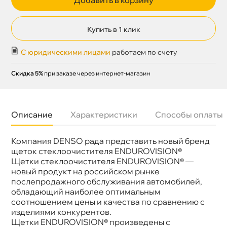
Купить в 1 клик
С юридическими лицами
работаем по счету
Скидка 5%
при заказе через интернет-магазин
Описание
Характеристики
Способы оплаты
Компания DENSO рада представить новый бренд
Бренд
ENDUROVISION
Артикул
EFR-048
щеток стеклоочистителя ENDUROVISION®
Длина 1, мм
480
Щетки стеклоочистителя ENDUROVISION® —
Конструкция
Бескаркасная
новый продукт на российском рынке
Крепление
Крючок
послепродажного обслуживания автомобилей,
обладающий наиболее оптимальным
соотношением цены и качества по сравнению с
изделиями конкурентов.
Щетки ENDUROVISION® произведены с