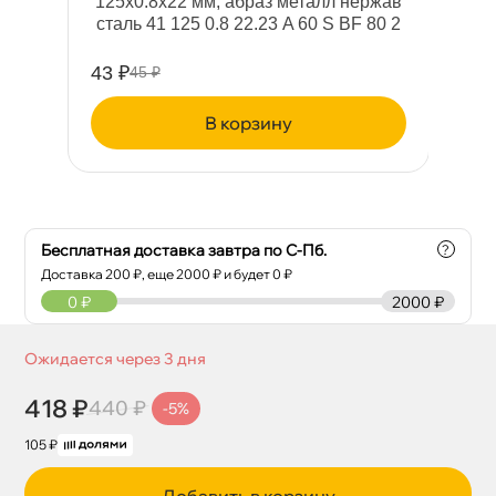
125x0.8x22 мм, абраз металл нержа
сталь 41 125 0.8 22.23 A 60 S BF 80 2
43 ₽
15
45 ₽
корзину
Бесплатная доставка завтра по С-Пб.
?
Доставка
200
₽, еще
2000
₽ и будет 0 ₽
0
₽
2000 ₽
Ожидается через 3 дня
418 ₽
440 ₽
-5%
105 ₽
Добавить в корзину