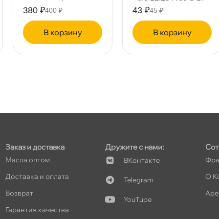
т
80 2
380 ₽
43 ₽
400 ₽
45 ₽
корзину
корзину
т
т
Заказ и доставка
Дружите с нами:
Сот
Масла оптом
Фра
Контакте
т
Доставка и оплата
О К
Telegram
озврат
Аре
YouTube
Гарантия качества
т