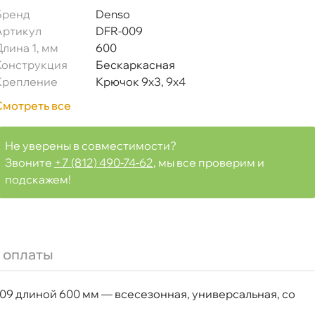
Бренд
Denso
Артикул
DFR-009
Длина 1, мм
600
Конструкция
Бескаркасная
Крепление
Крючок 9x3, 9x4
Смотреть все
Не уверены в совместимости?
Звоните
+7 (812) 490-74-62
, мы все проверим и
подскажем!
FR009
 оплаты
9 длиной 600 мм — всесезонная, универсальная, со
Срочная за 2 ч – 399 ₽
я, 07.08 (при заказе от 2000₽)