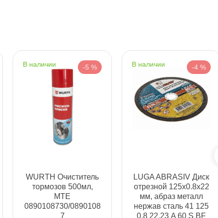
ня
т
наличии
наличии
-5 %
-4 %
т
т
WURTH Очиститель
LUGA ABRASIV Диск
тормозов 500мл,
отрезной 125x0.8x22
MTE
мм, абраз металл
0890108730/0890108
нержав сталь 41 125
7
0.8 22.23 A 60 S BF