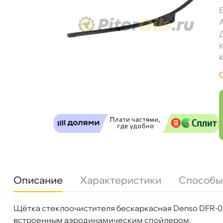
DENSO Щетка стеклоочистителя 600мм D
Описание
Характеристики
Способы
Щётка стеклоочистителя бескаркасная Denso DFR-00
Бренд
Denso
строенным аэродинамическим спойлером.
Артикул
DFR-009
Бесплатная
Сегодн