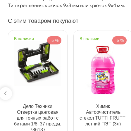
Тип крепления: крючок 9x3 мм или крючок 9x4 мм.
Длина 1, мм
600
Конструкция
Бескаркасная
Самовывоз
Сегод
Крепление
Крючок 9x3, 9x4
С этим товаром покупают
ул. Салова, д. 30
0 ш
наличии
наличии
-5 %
-5 %
Пн-Пт
09.30 - 19.00
Сб-Вс
10.00 - 19.00
Сегодня, бесплатно
Богатырский пр. 12
0 ш
Пн–Вс
10:00 – 21:00
Сегодня, бесплатно
н. Обводного канала 115
0 ш
Дело Техники
Химик
Пн–Вс
10:00 – 21:00
Отвертка цанговая
Автоочиститель
Сегодня, бесплатно
для точных работ с
стекол TUTTI FRUTTI
итами 1/8, 37 предм.
летний ПЭТ (3л)
786137