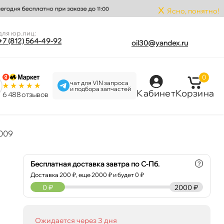
x
Ясно, понятно!
для юр.лиц:
+7 (812) 564-49-92
oil30@yandex.ru
0
чат для VIN запроса
и подбора запчастей
Кабинет
Корзина
6 488 отзыво
009
Бесплатная доставка завтра по С-Пб.
?
Доставка
200
₽, еще
2000
₽ и будет 0 ₽
0
₽
2000 ₽
Ожидается через 3 дня