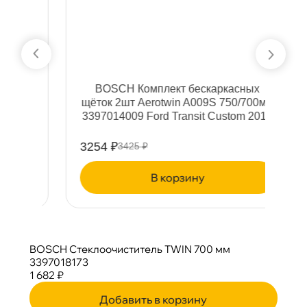
C
BOSCH Комплект бескаркасных
щёток 2шт Aerotwin A009S 750/700мм
3397014009 Ford Transit Custom 2012
3254 ₽
9
3425 ₽
корзину
BOSCH Стеклоочиститель TWIN 700 мм
3397018173
1 682 ₽
Добавить в корзину