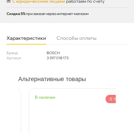
С юридическими лицами
работаем по счету
Скидка 5%
при заказе через интернет-магазин
Характеристики
Способы оплаты
Бренд
BOSCH
Артикул
3 397 018 173
Альтернативные товары
наличии
н
%
-5 %