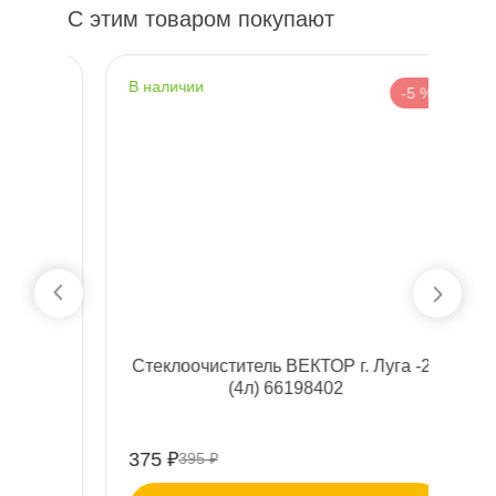
С этим товаром покупают
наличии
н
 %
-5 %
Стеклоочиститель ВЕКТОР г. Луга -20
Д
(4л) 66198402
т
375 ₽
11
395 ₽