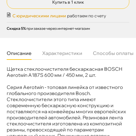
Купить в 1 клик
С юридическими лицами
работаем по счету
Скидка 5%
при заказе через интернет-магазин
Описание
Характеристики
Способы оплаты
Щетка стеклоочистителя бескаркасная BOSCH
Бренд
BOSCH
Артикул
3 397 007 945
Aerotwin A187S 600 мм / 450 мм, 2 шт.
Серия Aerotwin - топовая линейка от известного
лобального производителя Bosch.
Стеклоочистители этого типа имеют
современную бескаркасную конструкцию и
поставляются на конвейеры многих европейских
производителей автомобилей. Резиновая лента
стеклоочистителя изготовлена из композитной
резины, превосходящей по параметрам
натуральный каучук. Пружинящие вставки