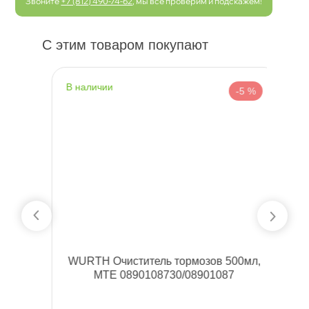
Звоните
+7 (812) 490-74-62
, мы все проверим и подскажем!
С этим товаром покупают
наличии
н
 %
-5 %
ля
WURTH Очиститель тормозов 500мл,
дм.
MTE 0890108730/08901087
1
с