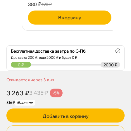
380 ₽
43
400 ₽
корзину
Бесплатная доставка завтра по С-Пб.
?
Доставка
200
₽, еще
2000
₽ и будет 0 ₽
0
₽
2000 ₽
Ожидается через 3 дня
3 263 ₽
3 435 ₽
-5%
816 ₽
Добавить в корзину