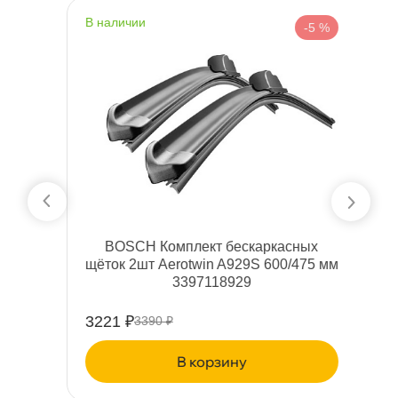
наличии
н
%
-5 %
BOSCH Комплект бескаркасных
5
щёток 2шт Aerotwin A929S 600/475 мм
щ
3397118929
3221 ₽
2
3390 ₽
корзину