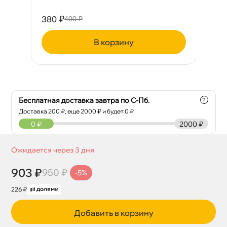
380 ₽
43
400 ₽
корзину
Бесплатная доставка завтра по С-Пб.
?
Доставка
200
₽, еще
2000
₽ и будет 0 ₽
0
₽
2000 ₽
Ожидается через 3 дня
903 ₽
950 ₽
-5%
226 ₽
Добавить в корзину