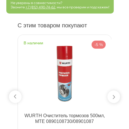
Не уверены в совместимости?
Звоните
+7 (812) 490-74-62
, мы все проверим и подскажем!
С этим товаром покупают
наличии
н
 %
-5 %
ля
WURTH Очиститель тормозов 500мл,
дм.
MTE 0890108730/08901087
1
с