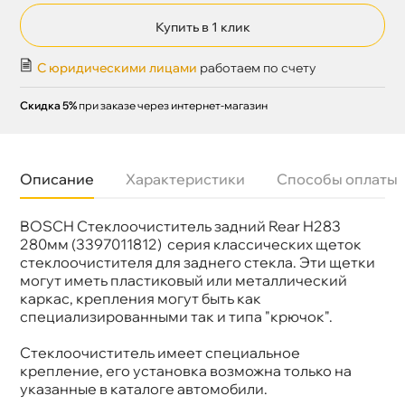
Купить в 1 клик
С юридическими лицами
работаем по счету
Скидка 5%
при заказе через интернет-магазин
Описание
Характеристики
Способы оплаты
BOSCH Стеклоочиститель задний Rear H283
Бренд
BOSCH
Артикул
3 397 011 812
280мм (3397011812) серия классических щеток
Длина 1, мм
280
стеклоочистителя для заднего стекла. Эти щетки
Конструкция
Пластиковая
могут иметь пластиковый или металлический
Крепление
Специальное
каркас, крепления могут быть как
специализированными так и типа "крючок".
Стеклоочиститель имеет специальное
крепление, его установка возможна только на
указанные в каталоге автомобили.