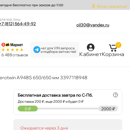
x
Ясно, понятно!
для юр.лиц:
+7 (812) 564-49-92
oil30@yandex.ru
0
чат для VIN запроса
и подбора запчастей
Кабинет
Корзина
6 488 отзыво
rotwin A948S 650/650 мм 3397118948
Бесплатная доставка завтра по С-Пб.
?
Доставка
200
₽, еще
2000
₽ и будет 0 ₽
0
₽
2000 ₽
Ожидается через 3 дня