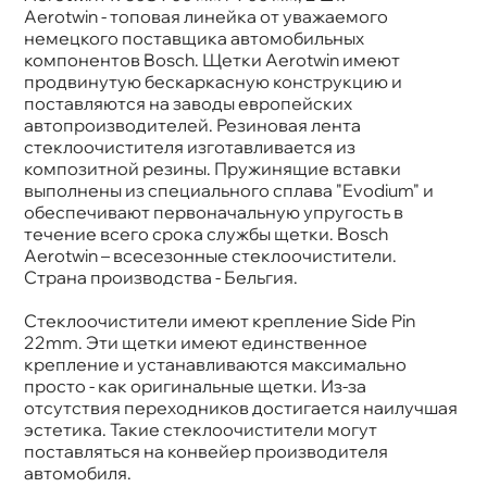
Длина 1, мм
700
Aerotwin - топовая линейка от уважаемого
Длина 2, мм
700
немецкого поставщика автомобильных
Конструкция
Бескаркасная
компонентов Bosch. Щетки Aerotwin имеют
Крепление
Side Pin 22mm
продвинутую бескаркасную конструкцию и
поставляются на заводы европейских
автопроизводителей. Резиновая лента
стеклоочистителя изготавливается из
композитной резины. Пружинящие вставки
ыполнены из специального сплава "Evodium" и
обеспечивают первоначальную упругость
течение всего срока службы щетки. Bosch
Aerotwin – всесезонные стеклоочистители.
Страна производства - Бельгия.
Стеклоочистители имеют крепление Side Pin
22mm. Эти щетки имеют единственное
крепление и устанавливаются максимально
просто - как оригинальные щетки. Из-за
отсутствия переходников достигается наилучшая
эстетика. Такие стеклоочистители могут
поставляться на конвейер производителя
автомобиля.