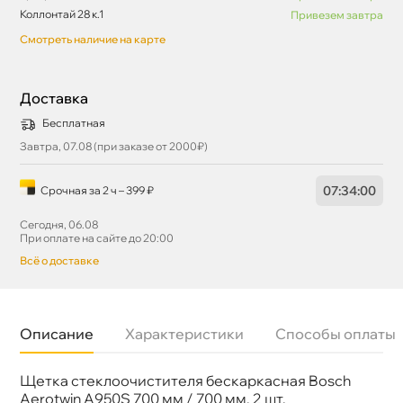
Коллонтай 28 к.1
Привезем завтра
Смотреть наличие на карте
Доставка
Бесплатная
Завтра, 07.08 (при заказе от 2000₽)
07
:
34
:
00
Срочная за 2 ч – 399 ₽
Сегодня, 06.08
При оплате на сайте до 20:00
сё о доставке
Описание
Характеристики
Способы оплаты
Щетка стеклоочистителя бескаркасная Bosch
Бренд
BOSCH
Артикул
3 397 118 950
Aerotwin A950S 700 мм / 700 мм, 2 шт.