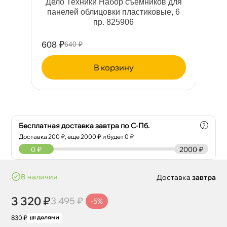
р.
Дело Техники Набор съемников для
Х
панелей облицовки пластиковые, 6
пр. 825906
608 ₽
13
640 ₽
корзину
Бесплатная доставка завтра по С-Пб.
?
Доставка
200
₽, еще
2000
₽ и будет 0 ₽
0
₽
2000 ₽
наличии
Доставка
завтра
3 320 ₽
3 495 ₽
-5%
830 ₽