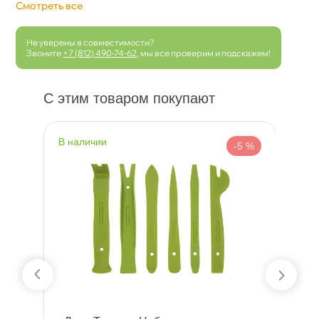
Смотреть все
Не уверены в совместимости?
Звоните
+7 (812) 490-74-62
, мы все проверим и подскажем!
С этим товаром покупают
наличии
н
 %
-5 %