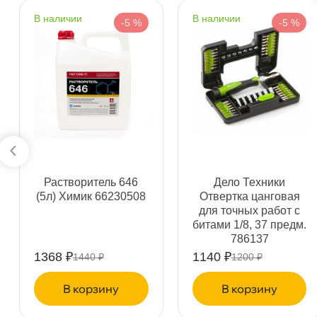
Бесплатная
Завтр
наличии
наличии
-5 %
-5 %
Самовывоз
Сегод
ул. Салова, д. 30
0 ш
Пн-Пт
09.30 - 19.00
Сб-Вс
10.00 - 19.00
Сегодня, бесплатно
Богатырский пр. 12
2 ш
Растворитель 646
Дело Техники
Пн–Вс
10:00 – 21:00
(5л) Химик 66230508
Отвертка цанговая
Сегодня, бесплатно
для точных работ с
итами 1/8, 37 предм.
786137
н. Обводного канала 115
1 ш
1368 ₽
1140 ₽
1440 ₽
1200 ₽
Пн–Вс
10:00 – 21:00
Сегодня, бесплатно
корзину
корзину