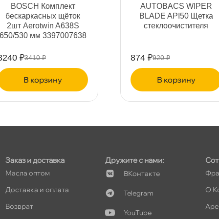
т
BOSCH Комплект
AUTOBACS WIPER
ескаркасных щёток
BLADE API50 Щетка
2шт Aerotwin A638S
стеклоочистителя
650/530 мм 3397007638
т
3240 ₽
874 ₽
3410 ₽
920 ₽
корзину
корзину
Заказ и доставка
Дружите с нами:
Сот
Масла оптом
Фра
Контакте
Доставка и оплата
О К
Telegram
озврат
Аре
YouTube