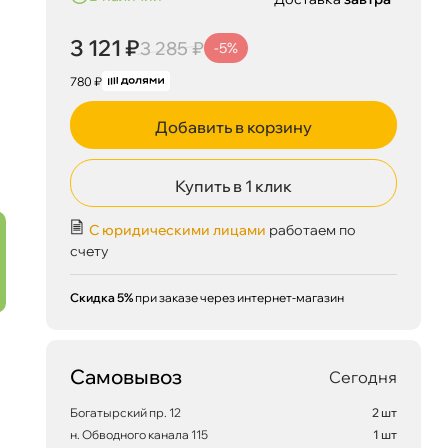
3 121 ₽
3 285 ₽
-5%
780 ₽
Добавить в корзину
Купить в 1 клик
С юридическими лицами
работаем по
счету
Скидка 5%
при заказе через интернет-магазин
Самовывоз
Сегодня
Богатырский пр. 12
2 шт
н. Обводного канала 115
1 шт