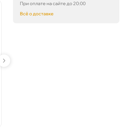
При оплате на сайте до 20:00
Сегодня, 07.08
наличии
наличии
-5 %
-5 %
сё о доставке
AIRLINE Съемник
MATRIX Отвертка
масляного фильтра
Anti-Slip, Ph1x100
зажим 75-100 мм
мм, CrV, двухкомп.
AKF01
рукоятка 12244
390 ₽
81 ₽
410 ₽
85 ₽
корзину
корзину