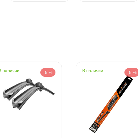
т
т
наличии
наличии
т
-5 %
-5 %
т