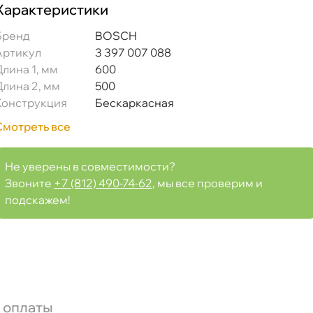
Характеристики
Бренд
BOSCH
Артикул
3 397 007 088
Длина 1, мм
600
Длина 2, мм
500
Конструкция
Бескаркасная
Смотреть все
Не уверены в совместимости?
Звоните
+7 (812) 490-74-62
, мы все проверим и
подскажем!
 оплаты