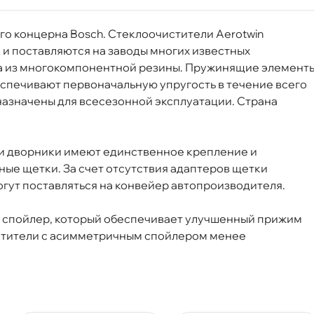
ого концерна Bosch. Стеклоочистители Aerotwin
и поставляются на заводы многих известных
на из многокомпонентной резины. Пружинящие элемент
еспечивают первоначальную упругость в течение всего
назначены для всесезонной эксплуатации. Страна
ти дворники имеют единственное крепление и
ные щетки. За счет отсутствия адаптеров щетки
гут поставляться на конвейер автопроизводителя.
 спойлер, который обеспечивает улучшенный прижим
истители с асимметричным спойлером менее
Aerotwin A088S 650/500 мм 3397007088