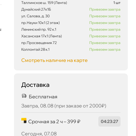
Таллинское ш. 159 (Лента)
1 шт
Дунайский 27к1Б
Привезем завтра
ул. Салова, д. 30
Привезем завтра
пр.Науки 10к1 (2 этаж)
Привезем завтра
ы
Ленинский пр. 92 к.1
Привезем завтра
Хасанская 17к1 (Лента)
Привезем завтра
пр.Просвещения 72
Привезем завтра
Коллонтай 28 к.1
Привезем завтра
Смотреть наличие на карте
Доставка
Бесплатная
3 121 ₽
корзину
3 285 ₽
Завтра, 08.08 (при заказе от 2000₽)
Срочная за 2 ч – 399 ₽
04
:
23
:
27
Сегодня, 07.08