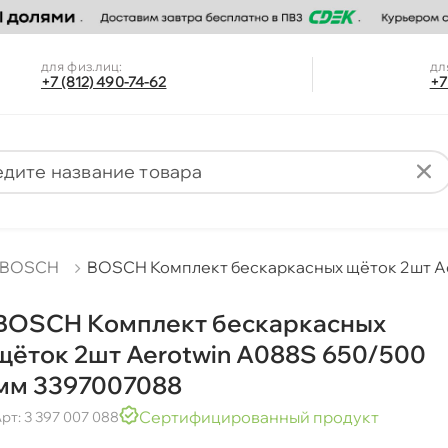
для физ.лиц:
дл
+7 (812) 490-74-62
+7
BOSCH
BOSCH Комплект бескаркасных щёток 2шт Ae
BOSCH Комплект бескаркасных
щёток 2шт Aerotwin A088S 650/500
мм 3397007088
Сертифицированный продукт
рт: 3 397 007 088