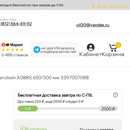
x
Ясно, понятно!
я юр.лиц:
 (812) 564-49-92
oil30@yandex.ru
0
чат для VIN запроса
и подбора запчастей
Кабинет
Корзина
6 488 отзыво
rotwin A088S 650/500 мм 3397007088
Бесплатная доставка завтра по С-Пб.
?
Доставка
200
₽, еще
2000
₽ и будет 0 ₽
0
₽
2000 ₽
наличии
Доставка
завтра