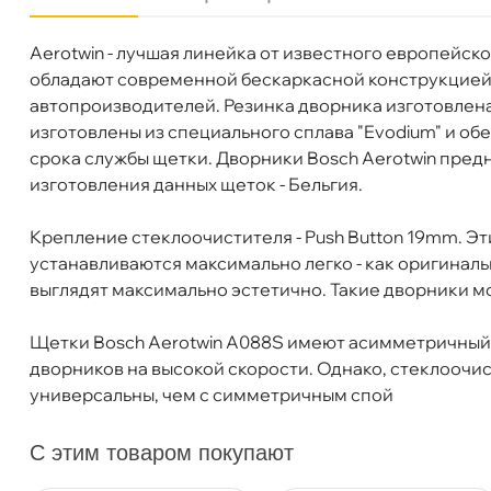
Aerotwin - лучшая линейка от известного европейск
Бренд
BOSCH
обладают современной бескаркасной конструкцией 
Артикул
3 397 007 088
автопроизводителей. Резинка дворника изготовле
Длина 1, мм
600
изготовлены из специального сплава "Evodium" и об
Длина 2, мм
500
срока службы щетки. Дворники Bosch Aerotwin пред
Конструкция
Бескаркасная
изготовления данных щеток - Бельгия.
Крепление
Push Button 19mm
Крепление стеклоочистителя - Push Button 19mm. Э
устанавливаются максимально легко - как оригиналь
ыглядят максимально эстетично. Такие дворники мо
Щетки Bosch Aerotwin A088S имеют асимметричный
дворников на высокой скорости. Однако, стеклооч
BOSCH Комплект бескаркасных щёток 2шт 
универсальны, чем с симметричным спой
С этим товаром покупают