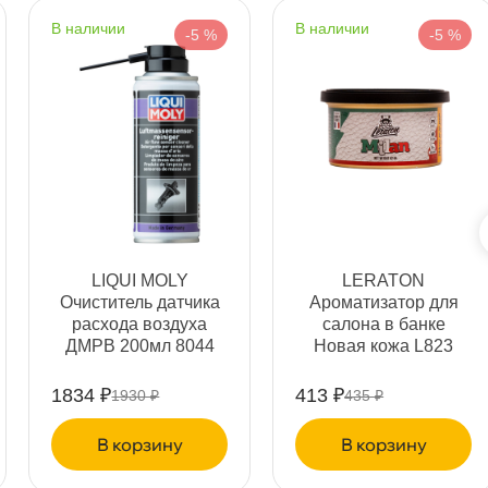
Срочная за 2 ч – 399 ₽
а, 08.08 (при заказе от 2000₽)
наличии
наличии
-5 %
-5 %
ня
т
т
LIQUI MOLY
LERATON
Очиститель датчика
Ароматизатор для
расхода воздуха
салона в банке
ДМРВ 200мл 8044
Новая кожа L823
т
1834 ₽
413 ₽
1930 ₽
435 ₽
корзину
корзину