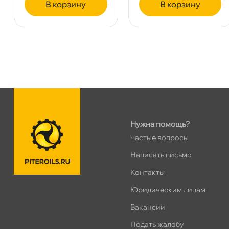
корзину
корзину
Сегодня, бесплатно
Таллинское ш. 159 (Лента)
0 ш
ПН–ВС
10:00 – 21:00
Сегодня, бесплатно
Хасанская 17к1 (Лента)
0 ш
ПН–ВС
10:00 – 21:00
Сегодня, бесплатно
Нужна помощь?
Частые вопросы
пр.Просвещения 72
0 ш
Написать письмо
Сегодня, бесплатно
Контакты
Юридическим лицам
акансии
Подать жалобу