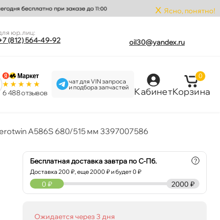
x
Ясно, понятно!
для юр.лиц:
+7 (812) 564-49-92
oil30@yandex.ru
0
чат для VIN запроса
и подбора запчастей
Кабинет
Корзина
6 488 отзыво
rotwin A586S 680/515 мм 3397007586
Бесплатная доставка завтра по С-Пб.
?
Доставка
200
₽, еще
2000
₽ и будет 0 ₽
0
₽
2000 ₽
Ожидается через 3 дня