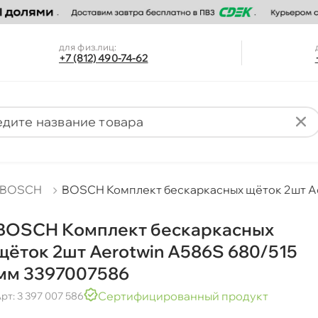
для физ.лиц:
+7 (812) 490-74-62
BOSCH
BOSCH Комплект бескаркасных щёток 2шт Ae
BOSCH Комплект бескаркасных
щёток 2шт Aerotwin A586S 680/515
мм 3397007586
Сертифицированный продукт
рт: 3 397 007 586