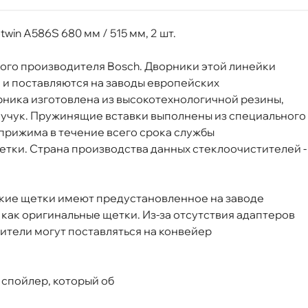
n A586S 680 мм / 515 мм, 2 шт.
Aerotwin A586S 680/515 мм 3397007586
кого производителя Bosch. Дворники этой линейки
и поставляются на заводы европейских
рника изготовлена из высокотехнологичной резины,
учук. Пружинящие вставки выполнены из специального
 прижима в течение всего срока службы
Срочная за 2 ч – 399 ₽
я, 08.08 (при заказе от 2000₽)
етки. Страна производства данных стеклоочистителей -
ня
акие щетки имеют предустановленное на заводе
 как оригинальные щетки. Из-за отсутствия адаптеро
т
ители могут поставляться на конвейер
 спойлер, который о
т