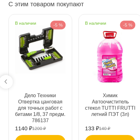
Пн–Вс
10:00 – 21:00
С этим товаром покупают
Сегодня, бесплатно
наличии
наличии
-5 %
-5 %
н. Обводного канала 115
0 ш
Пн–Вс
10:00 – 21:00
Сегодня, бесплатно
пр.Науки 10к1 (2 этаж)
0 ш
ПН–ВС
10:00 – 21:00
Сегодня, бесплатно
Дело Техники
Химик
Ленинский пр. 92 к.1
0 ш
Отвертка цанговая
Автоочиститель
ПН–ВС
10:00 – 21:00
для точных работ с
стекол TUTTI FRUTTI
Сегодня, бесплатно
итами 1/8, 37 предм.
летний ПЭТ (3л)
786137
1140 ₽
133 ₽
1200 ₽
140 ₽
Дунайский 27к1Б
0 ш
ПН–ВС
10:00 – 21:00