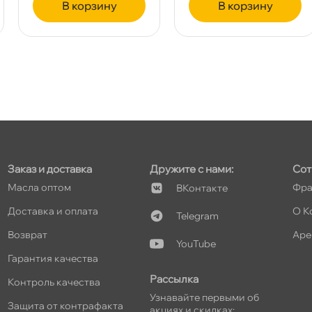
корзину
корзину
т
т
Заказ и доставка
Дружите с нами:
Сот
Масла оптом
Фра
Контакте
т
Доставка и оплата
О К
Telegram
озврат
Аре
YouTube
Гарантия качества
Рассылка
Контроль качества
Узнавайте первыми о
Защита от контрафакта
акциях и скидках: