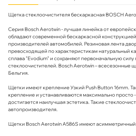
Щетка стеклоочистителя бескаркасная BOSCH Aerotwi
Бренд
BOSCH
Артикул
3 397 007 586
BOSCH Комплект бескаркасных щёток 2шт 
Серия Bosch Aerotwin - лучшая линейка от европейс
Длина 1, мм
680
обладают современной бескаркасной конструкцией 
Длина 2, мм
515
производителей автомобилей. Резиновая лента дво
Конструкция
Бескаркасная
превосходящей по характеристикам натуральный ка
Крепление
Push Button 16mm
сплава "Evodium" и сохраняют первоначальную силу
Бесплатная
Сегодн
стеклоочистителей. Bosch Aerotwin – всесезонные щ
Бельгия.
Самовывоз
Сегод
Щетки имеют крепление Узкий Push Button 16mm. Т
крепление и устанавливаются максимально просто -
ул. Салова, д. 30
0 ш
достигается наилучшая эстетика. Такие стеклоочист
Пн-Пт
09.30 - 19.00
Сб-Вс
10.00 - 19.00
автопроизводителя.
Сегодня, бесплатно
Щетки Bosch Aerotwin A586S имеют асимметричный
Богатырский пр. 12
0 ш