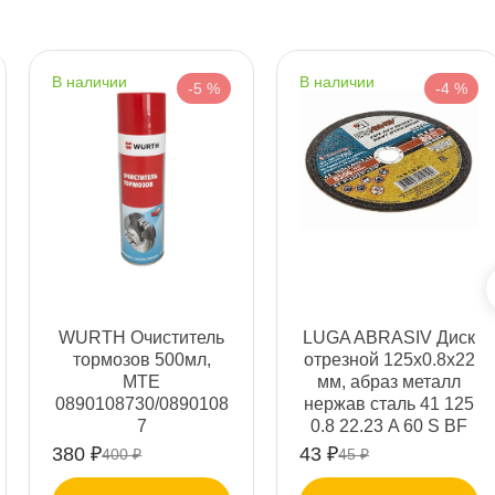
наличии
наличии
-5 %
-4 %
т
т
WURTH Очиститель
LUGA ABRASIV Диск
т
тормозов 500мл,
отрезной 125x0.8x22
MTE
мм, абраз металл
0890108730/0890108
нержав сталь 41 125
7
0.8 22.23 A 60 S BF
80 2
380 ₽
43 ₽
400 ₽
45 ₽
т