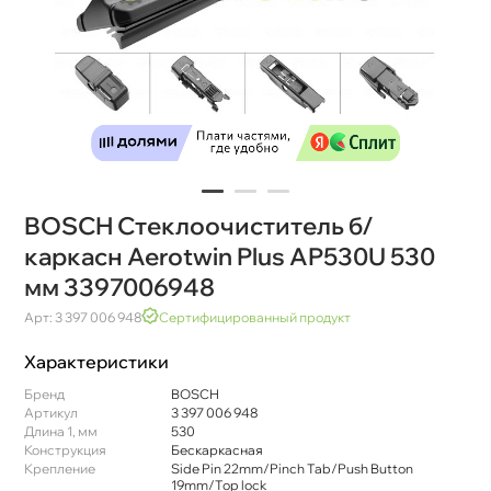
BOSCH Стеклоочиститель б/
каркасн Aerotwin Plus AP530U 530
мм 3397006948
Арт: 3 397 006 948
Сертифицированный продукт
Характеристики
Бренд
BOSCH
Артикул
3 397 006 948
Длина 1, мм
530
Конструкция
Бескаркасная
Крепление
Side Pin 22mm/Pinch Tab/Push Button
19mm/Top lock