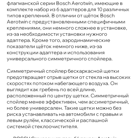
Артикул
3 397 006 948
флагманской серии Bosch Aerotwin, имеющие
Длина 1, мм
530
комплекте набор из 6 адаптеров для 10 различных
Конструкция
Бескаркасная
типов креплений. В отличии от щёток Bosch
Крепление
Side Pin 22mm/Pinch Tab/Push Button
Aerotwin с предустановленными специфичными
19mm/Top lock
креплениями, они немного сложнее в установке,
из-за необходимости установки нужного
адаптера. Кроме того, аэродинамические
показатели щёток немного ниже, из-за
конструкции адаптера и использования
универсального симметричного спойлера.
Симметричный спойлер бескаркасной щетки
предотвращает отрыв щетки от стекла на высоких
скоростях потоком набегающего воздуха. Он
ыглядит как гребень по всей длине,
расположенный по центру щетки. Симметричный
спойлер менее эффективен, чем ассиметричный,
но более универсален. Такие щетки можно без
риска устанавливать на автомобили с правым и
левым рулём, классической и распашной
системой стеклоочистителя.