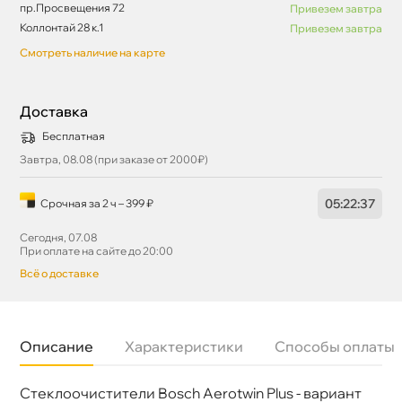
пр.Просвещения 72
Привезем завтра
Коллонтай 28 к.1
Привезем завтра
Смотреть наличие на карте
Доставка
Бесплатная
Завтра, 08.08 (при заказе от 2000₽)
05
:
22
:
36
Срочная за 2 ч – 399 ₽
Сегодня, 07.08
При оплате на сайте до 20:00
сё о доставке
Описание
Характеристики
Способы оплаты
Стеклоочистители Bosch Aerotwin Plus - вариант
Бренд
BOSCH