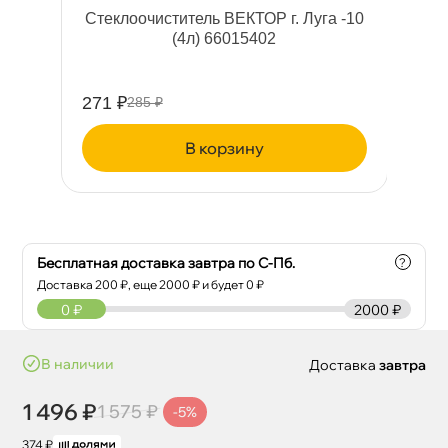
4л
Стеклоочиститель ВЕКТОР г. Луга -10
W
(4л) 66015402
271 ₽
38
285 ₽
корзину
Бесплатная доставка завтра по С-Пб.
?
Доставка
200
₽, еще
2000
₽ и будет 0 ₽
0
₽
2000 ₽
наличии
Доставка
завтра
1 496 ₽
1 575 ₽
-5%
374 ₽