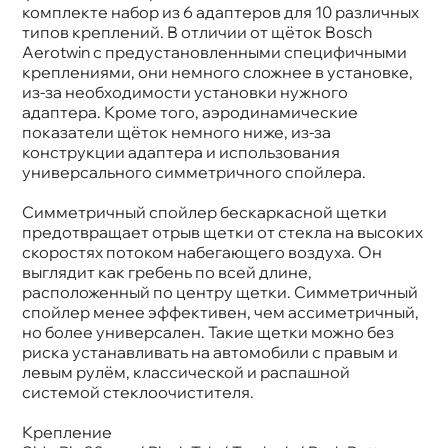
Длина 1, мм
450
комплекте набор из 6 адаптеров для 10 различных
Конструкция
Бескаркасная
типов креплений. В отличии от щёток Bosch
Крепление
Side Pin 22mm/Pinch Tab/Push Button
Aerotwin с предустановленными специфичными
19mm/Top lock
креплениями, они немного сложнее в установке,
из-за необходимости установки нужного
адаптера. Кроме того, аэродинамические
показатели щёток немного ниже, из-за
конструкции адаптера и использования
универсального симметричного спойлера.
Симметричный спойлер бескаркасной щетки
предотвращает отрыв щетки от стекла на высоких
скоростях потоком набегающего воздуха. Он
ыглядит как гребень по всей длине,
расположенный по центру щетки. Симметричный
спойлер менее эффективен, чем ассиметричный,
но более универсален. Такие щетки можно без
риска устанавливать на автомобили с правым и
левым рулём, классической и распашной
системой стеклоочистителя.
Крепление