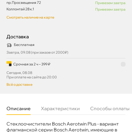
пр.Просвещения 72
Привезем завтра
Коллонтай 28 к.1
Привезем завтра
Смотреть наличие на карте
Доставка
Бесплатная
Завтра, 09.08 (при заказе от 2000₽)
Срочная за 2 ч – 399 ₽
Сегодня, 08.08
При оплате на сайте до 20:00
сё о доставке
Описание
Характеристики
Способы оплаты
Стеклоочистители Bosch Aerotwin Plus - вариант
Бренд
BOSCH
Артикул
3 397 006 945
флагманской серии Bosch Aerotwin, имеющие