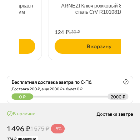
сн
ARNEZI Ключ рожковый 8х10мм
Ст
сталь CrV R1010810
124 ₽
37
130 ₽
корзину
Бесплатная доставка завтра по С-Пб.
?
Доставка
200
₽, еще
2000
₽ и будет 0 ₽
0
₽
2000 ₽
наличии
Доставка
завтра
1 496 ₽
1 575 ₽
-5%
374 ₽