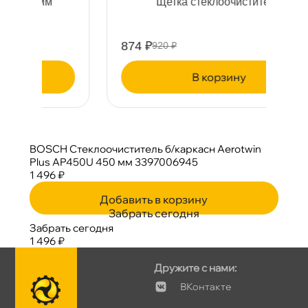
Щетка стеклоочистителя
874 ₽
2
920 ₽
корзину
BOSCH Стеклоочиститель б/каркасн Aerotwin
Plus AP450U 450 мм 3397006945
1 496 ₽
Добавить в корзину
Забрать сегодня
Забрать сегодня
1 496 ₽
Дружите с нами:
Контакте