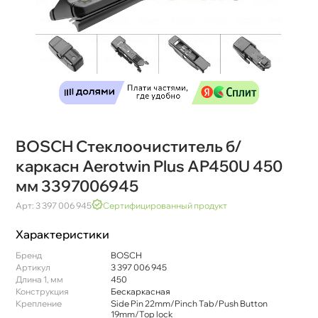
BOSCH Стеклоочиститель б/
каркасн Aerotwin Plus AP450U 450
мм 3397006945
Арт: 3 397 006 945
Сертифицированный продукт
Характеристики
Бренд
BOSCH
Артикул
3 397 006 945
Длина 1, мм
450
Конструкция
Бескаркасная
Крепление
Side Pin 22mm/Pinch Tab/Push Button
19mm/Top lock