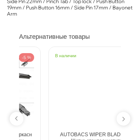
Side Pin 22mm / Pinch Tab / Top lock / Push Button
19mm / Push Button 16mm / Side Pin 17mm / Bayonet
Arm
Альтернативные товары
наличии
н
%
-5 %
сн
AUTOBACS WIPER BLADE API65