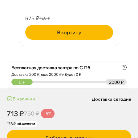
675 ₽
71
710 ₽
корзину
Бесплатная доставка завтра по С-Пб.
?
Доставка
200
₽, еще
2000
₽ и будет 0 ₽
0
₽
2000 ₽
наличии
Доставка
сегодня
713 ₽
750 ₽
-5%
178 ₽
Добавить в корзину