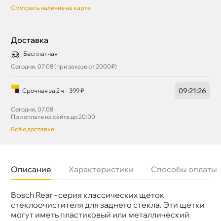
Смотреть наличие на карте
Доставка
Бесплатная
Сегодня, 07.08 (при заказе от 2000₽)
09
:
21
:
26
Срочная за 2 ч – 399 ₽
Сегодня, 07.08
При оплате на сайте до 20:00
сё о доставке
Описание
Характеристики
Способы оплаты
Bosch Rear - серия классических щеток
Бренд
BOSCH
Артикул
3 397 004 990
стеклоочистителя для заднего стекла. Эти щетки
Длина 1, мм
300
могут иметь пластиковый или металлический
Конструкция
Пластиковая