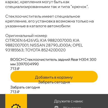
каркас, крепления могут быть как
Крепление
Специальное
специализированными так и типа "крючок".
Стеклоочиститель имеет специальное
крепление, его установка возможна только на
указанные в каталоге автомобили
Оригинальный номер
CITROEN 6426VG; KIA 9882007000; KIA
9882007001; NISSAN 28790JD00A; OPEL
93185563; TOYOTA 852420D020
BOSCH Стеклоочиститель задний Rear H304 300
мм 3397004990
713 ₽
Добавить в корзину
Забрать сегодня
Забрать сегодня
713 ₽
Дружите с нами:
Контакте