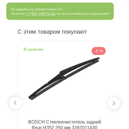
Не уверены в совместимости?
Звоните
+7 (812) 490-74-62
, мы все проверим и подскажем!
С этим товаром покупают
наличии
н
 %
-5 %
й
BOSCH Стеклоочиститель задний
Rear H352 350 мм 3397011430