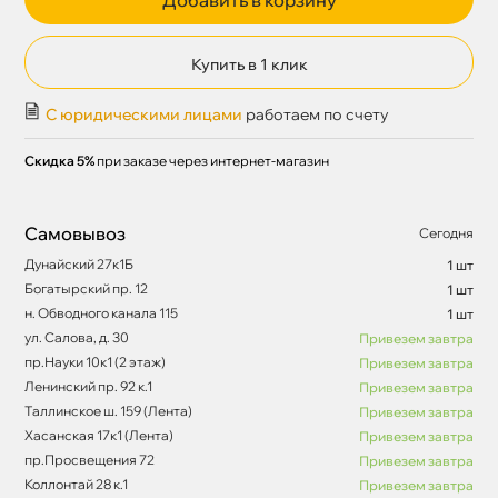
Купить в 1 клик
С юридическими лицами
работаем по счету
Скидка 5%
при заказе через интернет-магазин
Самовывоз
Сегодня
Дунайский 27к1Б
1 шт
Богатырский пр. 12
1 шт
н. Обводного канала 115
1 шт
ул. Салова, д. 30
Привезем завтра
пр.Науки 10к1 (2 этаж)
Привезем завтра
Ленинский пр. 92 к.1
Привезем завтра
Таллинское ш. 159 (Лента)
Привезем завтра
Хасанская 17к1 (Лента)
Привезем завтра
пр.Просвещения 72
Привезем завтра
Коллонтай 28 к.1
Привезем завтра