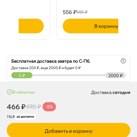
556 ₽
3
585 ₽
корзину
Бесплатная доставка завтра по С-Пб.
?
Доставка
200
₽, еще
2000
₽ и будет 0 ₽
0
₽
2000 ₽
наличии
Доставка
сегодня
466 ₽
490 ₽
-5%
116 ₽
Добавить в корзину