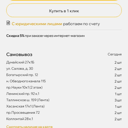
Купить в 1 клик
С юридическими лицами
работаем по счету
Скидка 5%
при заказе через интернет-магазин
Самовывоз
Сегодня
Дунайский 27к1Б
2 шт
ул. Салова, д. 30
2 шт
Богатырский пр. 12
2 шт
н. Обводного канала 115
2 шт
пр.Науки 10к1 (2 этаж)
2 шт
Ленинский пр. 92 к.1
1 шт
Таллинское ш. 159 (Лента)
3 шт
Хасанская 17к1 (Лента)
1 шт
пр.Просвещения 72
2 шт
Коллонтай 28 к.1
2 шт
Смотреть наличие на карте