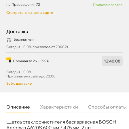
пр.Просвещения 72
Привезем завтра
Смотреть наличие на карте
Доставка
Бесплатная
Сегодня, 10.08 (при заказе от 2000₽)
12
:
40
:
07
Срочная за 2 ч – 399 ₽
Сегодня, 10.08
При оплате на сайте до 20:00
сё о доставке
Описание
Характеристики
Способы оплаты
Щетка стеклоочистителя бескаркасная BOSCH
Бренд
BOSCH
Артикул
3 397 007 620
Aerotwin A620S 600 мм / 475 мм, 2 шт.