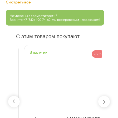
Смотреть все
Не уверены в совместимости?
Звоните
+7 (812) 490-74-62
, мы все проверим и подскажем!
С этим товаром покупают
наличии
н
 %
-5 %