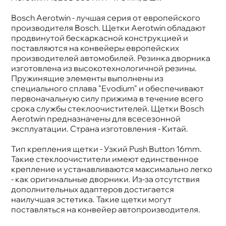
Длина 1, мм
600
Длина 2, мм
475
Bosch Aerotwin - лучшая серия от европейского
Конструкция
Бескаркасная
производителя Bosch. Щетки Aerotwin обладают
Крепление
Push Button 16mm
продвинутой бескаркасной конструкцией и
поставляются на конвейеры европейских
производителей автомобилей. Резинка дворника
изготовлена из высокотехнологичной резины.
Пружинящие элементы выполнены из
специального сплава "Evodium" и обеспечивают
первоначальную силу прижима в течение всего
срока службы стеклоочистителей. Щетки Bosch
Aerotwin предназначены для всесезонной
эксплуатации. Страна изготовления - Китай.
Тип крепления щетки - Узкий Push Button 16mm.
Такие стеклоочистители имеют единственное
крепление и устанавливаются максимально легко
- как оригинальные дворники. Из-за отсутствия
дополнительных адаптеров достигается
наилучшая эстетика. Такие щетки могут
поставляться на конвейер автопроизводителя.