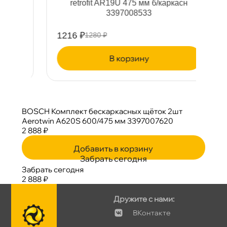
retrofit AR19U 475 мм б/каркасн
3397008533
1216 ₽
5
1280 ₽
корзину
BOSCH Комплект бескаркасных щёток 2шт
Aerotwin A620S 600/475 мм 3397007620
2 888 ₽
Добавить в корзину
Забрать сегодня
Забрать сегодня
2 888 ₽
Дружите с нами:
Контакте