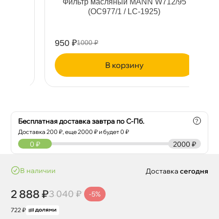
й
Фильтр масляный MANN W712/95
H
(OC977/1 / LC-1925)
950 ₽
15
1000 ₽
корзину
Бесплатная доставка завтра по С-Пб.
?
Доставка
200
₽, еще
2000
₽ и будет 0 ₽
0
₽
2000 ₽
наличии
Доставка
сегодня
2 888 ₽
3 040 ₽
-5%
722 ₽