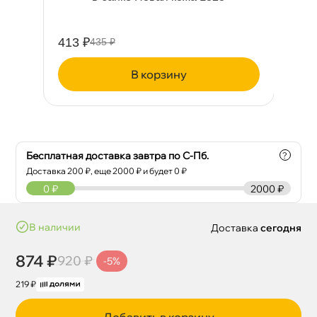
413 ₽
39
435 ₽
корзину
Бесплатная доставка завтра по С-Пб.
?
Доставка
200
₽, еще
2000
₽ и будет 0 ₽
0
₽
2000 ₽
наличии
Доставка
сегодня
874 ₽
920 ₽
-5%
219 ₽
Добавить в корзину