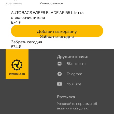
Крепление
Универсальное
AUTOBACS WIPER BLADE API55 Щетка
стеклоочистителя
874 ₽
Добавить в корзину
Забрать сегодня
Забрать сегодня
874 ₽
Дружите с нами:
Контакте
Telegram
YouTube
Рассылка
Узнавайте первыми о
акциях и скидках: