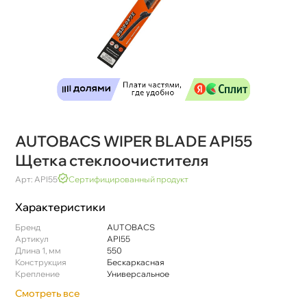
AUTOBACS WIPER BLADE API55
Щетка стеклоочистителя
Арт: API55
Сертифицированный продукт
Характеристики
Бренд
AUTOBACS
Артикул
API55
Длина 1, мм
550
Конструкция
Бескаркасная
Крепление
Универсальное
Смотреть все