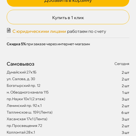
Купить в 1 клик
С юридическими лицами
работаем по счету
Скидка 5%
при заказе через интернет-магазин
Самовывоз
Сегодня
Дунайский 27к1Б
2 шт
ул. Салова, д. 30
2 шт
Богатырский пр. 12
2 шт
н. Обводного канала 115
1 шт
пр.Науки 10к1 (2 этаж)
3 шт
Ленинский пр. 92 к.1
2 шт
Таллинское ш. 159 (Лента)
6 шт
Хасанская 17к1 (Лента)
3 шт
пр.Просвещения 72
2 шт
Коллонтай 28 к.1
3 шт