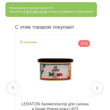
Не уверены в совместимости?
Звоните
+7 (812) 490-74-62
, мы все проверим и подскажем!
С этим товаром покупают
наличии
н
 %
-5 %
тки
LERATON Ароматизатор для салона
AI
анке Новая кожа L823