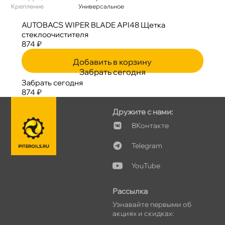
Крепление
Универсальное
AUTOBACS WIPER BLADE API48 Щетка
стеклоочистителя
874 ₽
Добавить в корзину
Забрать сегодня
Забрать сегодня
874 ₽
Дружите с нами:
Контакте
Telegram
YouTube
Рассылка
Узнавайте первыми о
акциях и скидках: