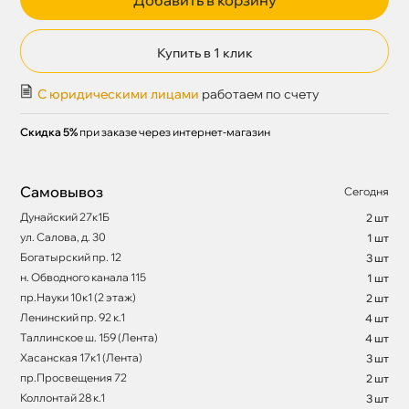
Купить в 1 клик
С юридическими лицами
работаем по счету
Скидка 5%
при заказе через интернет-магазин
Самовывоз
Сегодня
Дунайский 27к1Б
2 шт
ул. Салова, д. 30
1 шт
Богатырский пр. 12
3 шт
н. Обводного канала 115
1 шт
пр.Науки 10к1 (2 этаж)
2 шт
Ленинский пр. 92 к.1
4 шт
Таллинское ш. 159 (Лента)
4 шт
Хасанская 17к1 (Лента)
3 шт
пр.Просвещения 72
2 шт
Коллонтай 28 к.1
3 шт