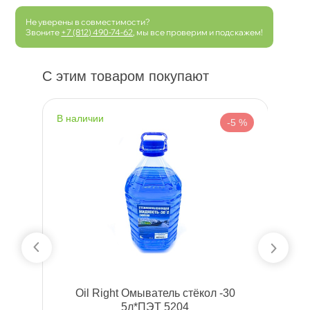
Не уверены в совместимости?
Звоните
+7 (812) 490-74-62
, мы все проверим и подскажем!
С этим товаром покупают
наличии
н
 %
-5 %
5
Oil Right Омыватель стёкол -30
3
5л*ПЭТ 5204