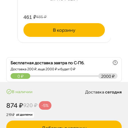
461 ₽
28
485 ₽
корзину
Бесплатная доставка завтра по С-Пб.
?
Доставка
200
₽, еще
2000
₽ и будет 0 ₽
0
₽
2000 ₽
наличии
Доставка
сегодня
874 ₽
920 ₽
-5%
219 ₽
Добавить в корзину