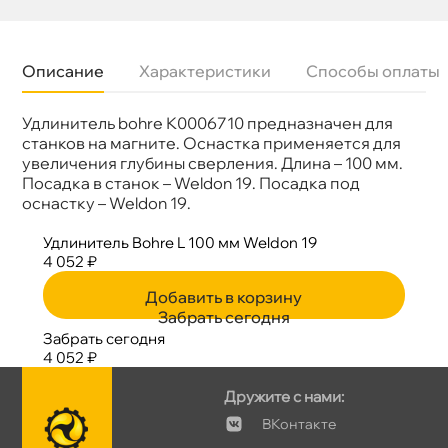
Описание
Характеристики
Способы оплаты
Удлинитель bohre К0006710 предназначен для
Бренд
BOHRE
Артикул
КБ010710
станков на магните. Оснастка применяется для
увеличения глубины сверления. Длина – 100 мм.
Посадка в станок – Weldon 19. Посадка под
оснастку – Weldon 19.
Удлинитель Bohre L 100 мм Weldon 19
4 052 ₽
Добавить в корзину
Забрать сегодня
Забрать сегодня
4 052 ₽
Дружите с нами:
Контакте