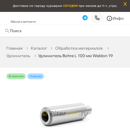
x
Инфо
Масла и запчасти
Удлинитель Bohre L 100 мм Weldon 19
4 052 ₽
корзину
4 265 ₽
Главная
Катало
Обработка материало
Удлинитель
Удлинитель Bohre L 100 мм Weldon 19
Бесплатная
Сегодня, 06.08 (при заказе от 2000₽)
Срочная за 2 ч – 399 ₽
Сегодня, 06.08
наличии
Новинка
Самовывоз
Сегодня
Карта
Список