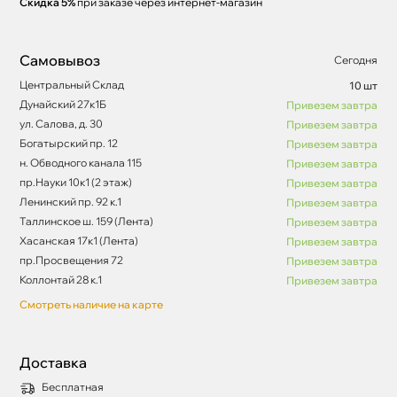
Скидка 5%
при заказе через интернет-магазин
Самовывоз
Сегодня
Центральный Склад
10 шт
Дунайский 27к1Б
Привезем завтра
ул. Салова, д. 30
Привезем завтра
Богатырский пр. 12
Привезем завтра
н. Обводного канала 115
Привезем завтра
пр.Науки 10к1 (2 этаж)
Привезем завтра
Ленинский пр. 92 к.1
Привезем завтра
Таллинское ш. 159 (Лента)
Привезем завтра
Хасанская 17к1 (Лента)
Привезем завтра
пр.Просвещения 72
Привезем завтра
Коллонтай 28 к.1
Привезем завтра
Смотреть наличие на карте
Доставка
Бесплатная