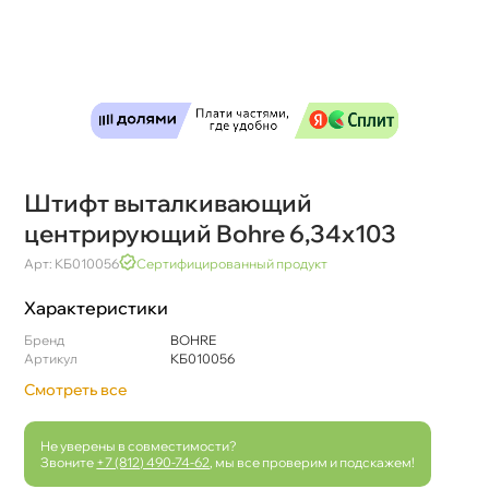
Штифт выталкивающий
центрирующий Bohre 6,34х103
Арт: КБ010056
Сертифицированный продукт
Характеристики
Бренд
BOHRE
Артикул
КБ010056
Смотреть все
Не уверены в совместимости?
Звоните
+7 (812) 490-74-62
, мы все проверим и подскажем!