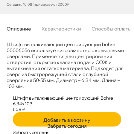
Сегодня, 10.08 (при заказе от 2000₽)
Описание
Характеристики
Способы оплаты
Штифт выталкивающий центрирующий bohre
Бренд
BOHRE
Артикул
КБ010056
00006056 используется совместно с кольцевыми
сверлами. Применяется для центрирования
отверстия, открытия клапана подачи СОЖ и
ыталкивания остатков материала. Подходит для
сверл из быстрорежущей стали с глубиной
сверления 50-55 мм. Диаметр – 6.34 мм. Длина –
103 мм.
Штифт выталкивающий центрирующий Bohre
6,34х103
508 ₽
Добавить в корзину
Забрать сегодня
Забрать сегодня