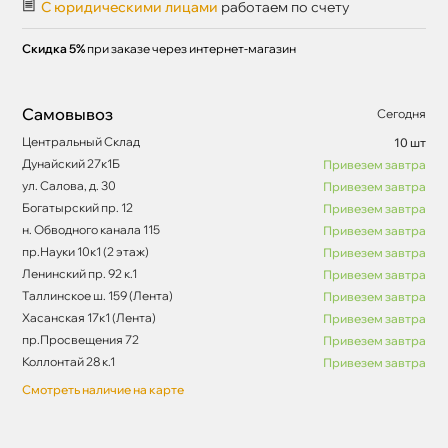
С юридическими лицами
работаем по счету
Скидка 5%
при заказе через интернет-магазин
Самовывоз
Сегодня
Центральный Склад
10 шт
Дунайский 27к1Б
Привезем завтра
ул. Салова, д. 30
Привезем завтра
Богатырский пр. 12
Привезем завтра
н. Обводного канала 115
Привезем завтра
пр.Науки 10к1 (2 этаж)
Привезем завтра
Ленинский пр. 92 к.1
Привезем завтра
Таллинское ш. 159 (Лента)
Привезем завтра
Хасанская 17к1 (Лента)
Привезем завтра
пр.Просвещения 72
Привезем завтра
Коллонтай 28 к.1
Привезем завтра
Смотреть наличие на карте