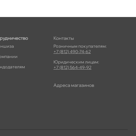
рудничество
Контакты
ншиза
Розничным покупателям:
+7 (812) 490-74-62
омпании
Юридическим лицам:
ндодателям
+7 (812) 564-49-92
Адреса магазино