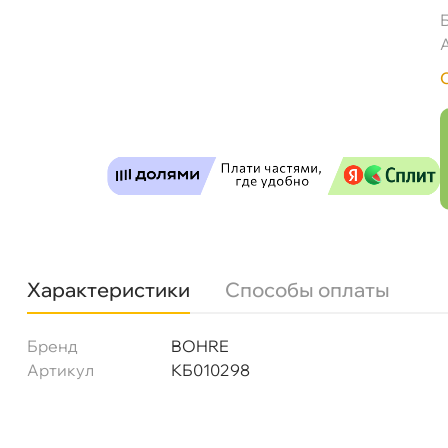
Сверло корончатое по металлу HSS Bohre 4
Характеристики
Способы оплаты
Бренд
BOHRE
Бесплатная
Сегодн
Артикул
КБ010298
Самовывоз
Сегод