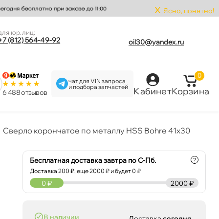
x
Ясно, понятно!
для юр.лиц:
+7 (812) 564-49-92
oil30@yandex.ru
0
чат для VIN запроса
и подбора запчастей
Кабинет
Корзина
6 488 отзыво
Сверло корончатое по металлу HSS Bohre 41х30
Бесплатная доставка завтра по С-Пб.
?
Доставка
200
₽, еще
2000
₽ и будет 0 ₽
0
₽
2000 ₽
наличии
Доставка
сегодня