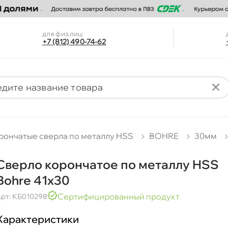
для физ.лиц:
+7 (812) 490-74-62
рончатые сверла по металлу HSS
BOHRE
30мм
Сверло корончатое по металлу HSS
Bohre 41х30
Сертифицированный продукт
рт: КБ010298
Характеристики