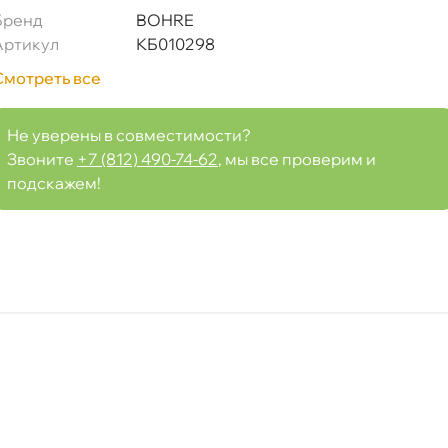
Бренд
BOHRE
Артикул
КБ010298
Смотреть все
Не уверены в совместимости?
Звоните
+7 (812) 490-74-62
, мы все проверим и
подскажем!
1х30
Срочная за 2 ч – 399 ₽
я, 08.08 (при заказе от 2000₽)
ня