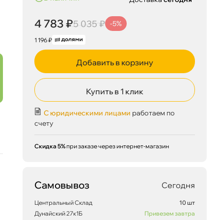
4 783 ₽
5 035 ₽
-5%
1 196 ₽
Добавить в корзину
Купить в 1 клик
С юридическими лицами
работаем по
4 783 ₽
корзину
5 035 ₽
счету
Скидка 5%
при заказе через интернет-магазин
Сегодня, 08.08
Самовывоз
Сегодня
Центральный Склад
10 шт
Дунайский 27к1Б
Привезем завтра