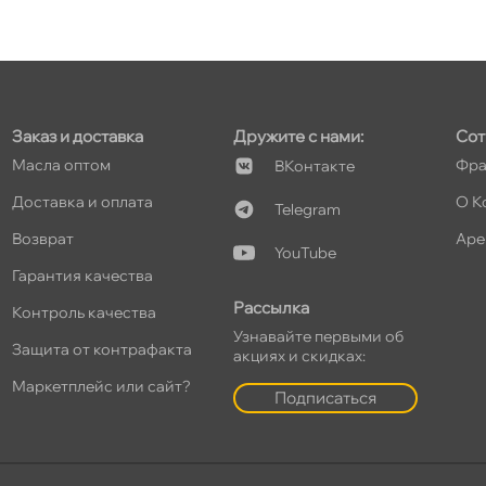
т
Заказ и доставка
Дружите с нами:
Сот
т
Масла оптом
Фра
Контакте
Доставка и оплата
О К
Telegram
озврат
Аре
YouTube
т
Гарантия качества
Рассылка
Контроль качества
Узнавайте первыми о
Защита от контрафакта
акциях и скидках:
т
Маркетплейс или сайт?
Подписаться