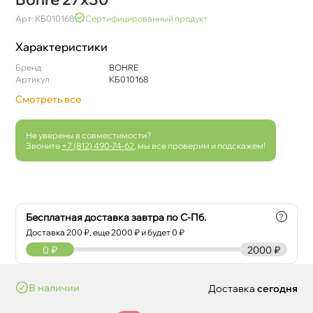
Арт: КБ010168
Сертифицированный продукт
Характеристики
Бренд
BOHRE
Артикул
КБ010168
Смотреть все
Не уверены в совместимости?
Звоните
+7 (812) 490-74-62
, мы все проверим и подскажем!
Бесплатная доставка завтра по С-Пб.
?
Доставка
200
₽, еще
2000
₽ и будет 0 ₽
0
₽
2000 ₽
наличии
Доставка
сегодня