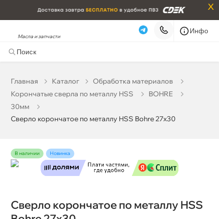
x
Инфо
Масла и запчасти
Сверло корончатое по металлу HSS Bohre 27х30
3 149 ₽
корзину
3 315 ₽
Главная
Катало
Обработка материало
Корончатые сверла по металлу HSS
BOHRE
Бесплатная
Сегодня, 07.08 (при заказе от 2000₽)
30мм
Сверло корончатое по металлу HSS Bohre 27х30
Срочная за 2 ч – 399 ₽
Сегодня, 07.08
Самовывоз
Сегодня
наличии
Новинка
Карта
Список
Сверло корончатое по металлу HSS
Bohre 27х30