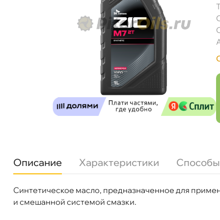
Описание
Характеристики
Способы
Cинтетическое масло, предназначенное для примене
Бренд
ZIC
и смешанной системой смазки.
Тип масла
Синтетика
Спецификации
API TC; JASO FD; ISO EGD
ZIC M7 2T (1л) 137213