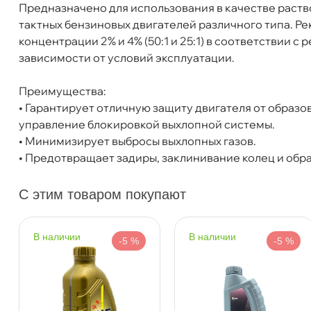
Предназначено для использования в качестве раст
Объем
1л
тактных бензиновых двигателей различного типа. 
Артикул
137213
концентрации 2% и 4% (50:1 и 25:1) в соответствии
зависимости от условий эксплуатации.
Бесплатная
Сегодн
Преимущества:
• Гарантирует отличную защиту двигателя от образо
Самовывоз
Сегод
управление блокировкой выхлопной системы.
• Минимизирует выбросы выхлопных газов.
• Предотвращает задиры, заклинивание колец и обр
ул. Салова, д. 30
0 ш
Пн-Пт
09.30 - 19.00
Сб-Вс
10.00 - 19.00
Сегодня, бесплатно
С этим товаром покупают
Богатырский пр. 12
2 ш
наличии
наличии
-5 %
-5 %
Пн–Вс
10:00 – 21:00
Сегодня, бесплатно
н. Обводного канала 115
0 ш