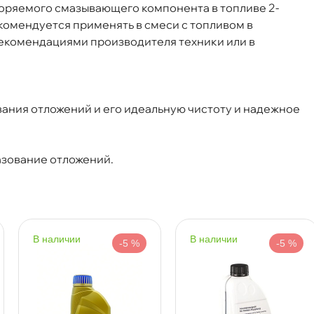
воряемого смазывающего компонента в топливе 2-
Рекомендуется применять в смеси с топливом
 с рекомендациями производителя техники или
Срочная за 2 ч – 399 ₽
я, 06.08 (при заказе от 2000₽)
вания отложений и его идеальную чистоту и надежное
ня
азование отложений.
т
т
наличии
наличии
-5 %
-5 %
т