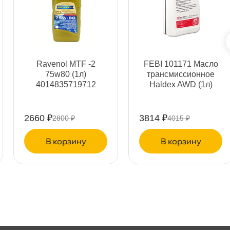
т
Ravenol MTF -2
FEBI 101171 Масло
75w80 (1л)
трансмиссионное
4014835719712
Haldex AWD (1л)
т
2660 ₽
3814 ₽
2800 ₽
4015 ₽
корзину
корзину
т
т