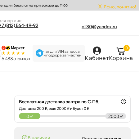
x
Ясно, понятно!
для юр.лиц:
+7 (812) 564-49-92
oil30@yandex.ru
0
чат для VIN запроса
и подбора запчастей
Кабинет
Корзина
6 488 отзыво
Бесплатная доставка завтра по С-Пб.
?
Доставка
200
₽, еще
2000
₽ и будет 0 ₽
0
₽
2000 ₽
наличии
Доставка
сегодня