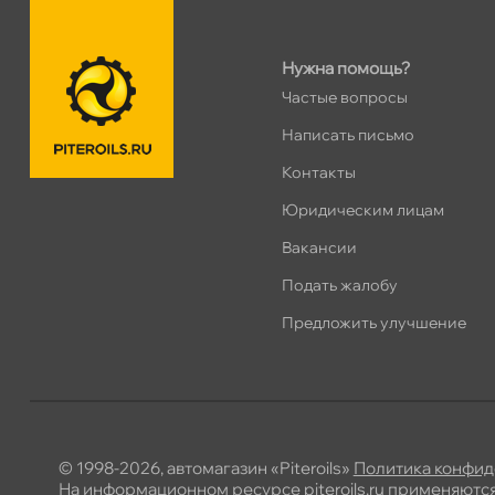
ПН–ВС
10:00 – 21:00
Сегодня, бесплатно
Нужна помощь?
Частые вопросы
Хасанская 17к1 (Лента)
0 ш
ПН–ВС
10:00 – 21:00
Написать письмо
Сегодня, бесплатно
Контакты
Юридическим лицам
пр.Просвещения 72
0 ш
акансии
Сегодня, бесплатно
Подать жалобу
Коллонтай 28 к.1
Предложить улучшение
0 ш
Сегодня, бесплатно
© 1998-2026, автомагазин «Piteroils»
Политика конфид
На информационном ресурсе piteroils.ru применяютс