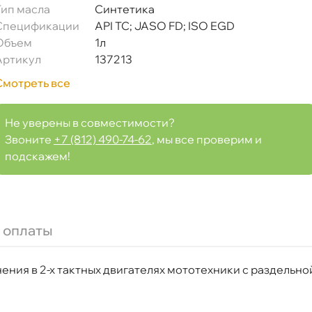
Тип масла
Синтетика
Спецификации
API TC; JASO FD; ISO EGD
Объем
1л
Артикул
137213
Смотреть все
Не уверены в совместимости?
Звоните
+7 (812) 490-74-62
, мы все проверим и
подскажем!
 оплаты
ния в 2-х тактных двигателях мототехники с раздельно