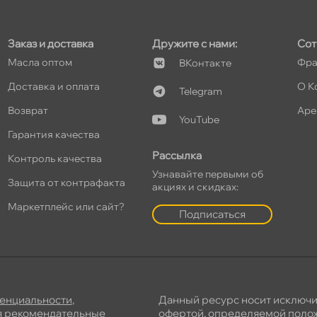
Заказ и доставка
Дружите с нами:
Сот
Масла оптом
Фра
Контакте
т
Доставка и оплата
О К
Telegram
озврат
Аре
YouTube
Гарантия качества
т
Рассылка
Контроль качества
Узнавайте первыми о
Защита от контрафакта
акциях и скидках:
Маркетплейс или сайт?
т
Подписаться
енциальности
,
Данный ресурс носит исключ
я
рекомендательные
офертой, определяемой полож