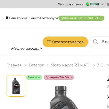
аш город: Санкт-Петербур
ремя работы 10:00 - 21:00
Каталог товаро
Масла и запчасти
Главная
Катало
Мото масла(2T и 4T)
ZIC
наличии
Проверено PiterOils.ru
А