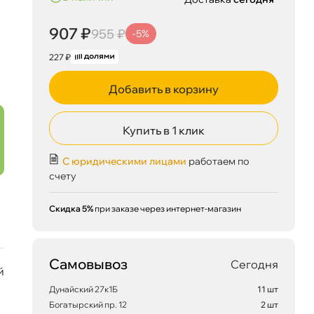
907 ₽
955 ₽
-5%
227 ₽
Добавить в корзину
Купить в 1 клик
С юридическими лицами
работаем по
счету
Скидка 5%
при заказе через интернет-магазин
Самовывоз
Сегодня
й
Дунайский 27к1Б
11 шт
907 ₽
корзину
955 ₽
Богатырский пр. 12
2 шт